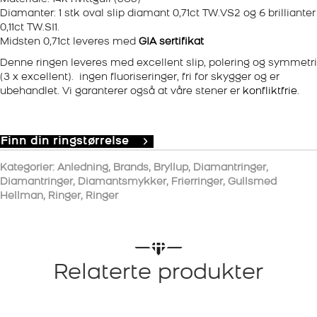
Diamanter: 1 stk oval slip diamant 0,71ct TW.VS2 og 6 brillianter
0,11ct TW.SI1.
Midsten 0,71ct leveres med
GIA sertifikat
Denne ringen leveres med excellent slip, polering og symmetri
(3 x excellent). ingen fluoriseringer, fri for skygger og er
ubehandlet. Vi garanterer også at våre stener er
konfliktfrie
.
Finn din ringstørrelse
Kategorier:
Anledning
,
Brands
,
Bryllup
,
Diamantringer
,
Diamantringer
,
Diamantsmykker
,
Frierringer
,
Gullsmed
Hellman
,
Ringer
,
Ringer
Relaterte produkter