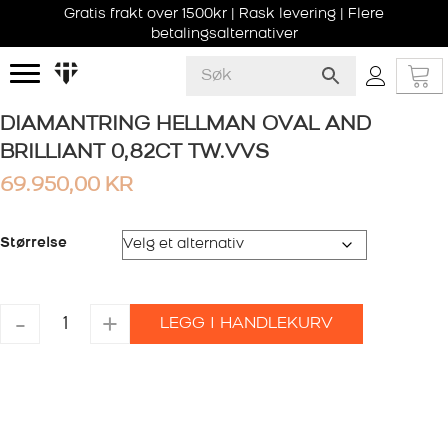
Gratis frakt over 1500kr | Rask levering | Flere
betalingsalternativer
DIAMANTRING HELLMAN OVAL AND
BRILLIANT 0,82CT TW.VVS
69.950,00
KR
Størrelse
DIAMANTRING
-
+
LEGG I HANDLEKURV
HELLMAN
OVAL
AND
BRILLIANT
0,82CT
TW.VVS