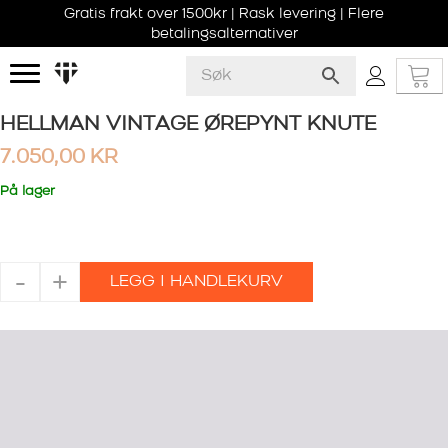
Gratis frakt over 1500kr | Rask levering | Flere
betalingsalternativer
HELLMAN VINTAGE ØREPYNT KNUTE
7.050,00
KR
På lager
HELLMAN
-
+
LEGG I HANDLEKURV
VINTAGE
ØREPYNT
KNUTE
antall