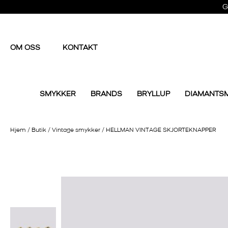
G
OM OSS
KONTAKT
SMYKKER
BRANDS
BRYLLUP
DIAMANTS
Hjem
/
Butik
/
Vintage smykker
/
HELLMAN VINTAGE SKJORTEKNAPPER