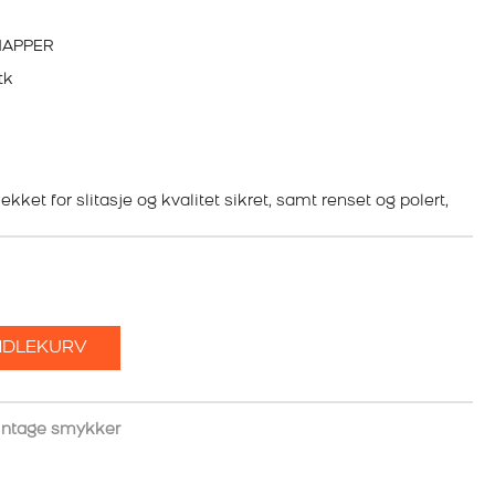
NAPPER
tk
kket for slitasje og kvalitet sikret, samt renset og polert,
NDLEKURV
intage smykker