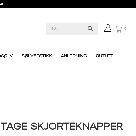
er
0
DSØLV
SØLVBESTIKK
ANLEDNING
OUTLET
NTAGE SKJORTEKNAPPER