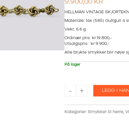
9.900,00
KR
HELLMAN VINTAGE SKJORTEK
Materiale: 14k (585) Gultgull 4 s
Vekt: 6.6 g
Ordinær pris: kr.19.800,-
Utsalgspris : kr.9.900,-
Alle brukte smykker blir nøye sje
På lager
HELLMAN
-
+
LEGG I HA
VINTAGE
SKJORTEKNAPPER
antall
Kategorier:
Smykker til herre
,
V