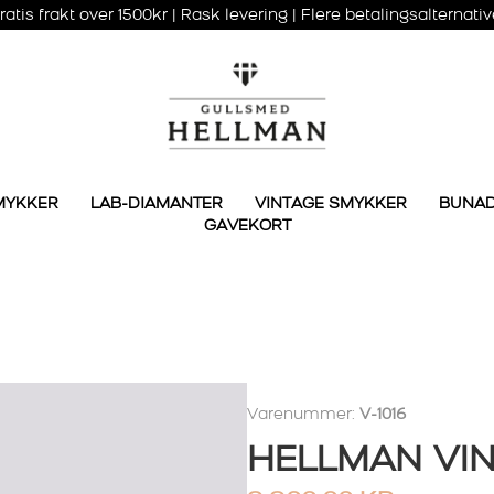
ratis frakt over 1500kr | Rask levering | Flere betalingsalternativ
MYKKER
LAB-DIAMANTER
VINTAGE SMYKKER
BUNA
GAVEKORT
Varenummer:
V-1016
HELLMAN VI