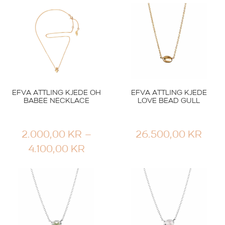
29.900,00
KR
7.800,00
KR
EFVA ATTLING KJEDE OH
EFVA ATTLING KJEDE
BABEE NECKLACE
LOVE BEAD GULL
2.000,00
KR
–
26.500,00
KR
PRISOMRÅDE:
4.100,00
KR
2.000,00 KR
Smykker
Sølvsmykker
TIL
EFVA ATTLING KJEDE
EFVA ATTLING KJEDE
4.100,00 KR
FOREVER & EVER
LOVE BEAD SØLV
GULL
TOPAS
19.900,00
KR
2.200,00
KR