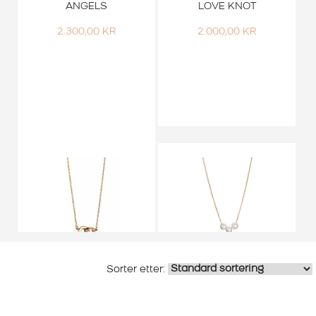
ANGELS
LOVE KNOT
2.300,00
KR
2.000,00
KR
Valentine
Smykker
EFVA ATTLING
EFVA ATTLING KJEDE
SMYKKE YOU & ME
MY LITTLE PEARL