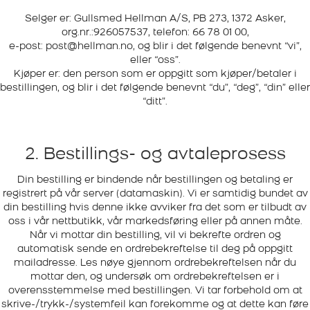
Selger er: Gullsmed Hellman A/S, PB 273, 1372 Asker,
org.nr.:926057537, telefon: 66 78 01 00,
e-post:
post@hellman.no
, og blir i det følgende benevnt “vi”,
eller “oss”.
Kjøper er: den person som er oppgitt som kjøper/betaler i
bestillingen, og blir i det følgende benevnt “du”, “deg”, “din” eller
“ditt”.
2. Bestillings- og avtaleprosess
Din bestilling er bindende når bestillingen og betaling er
registrert på vår server (datamaskin). Vi er samtidig bundet av
din bestilling hvis denne ikke avviker fra det som er tilbudt av
oss i vår nettbutikk, vår markedsføring eller på annen måte.
Når vi mottar din bestilling, vil vi bekrefte ordren og
automatisk sende en ordrebekreftelse til deg på oppgitt
mailadresse. Les nøye gjennom ordrebekreftelsen når du
mottar den, og undersøk om ordrebekreftelsen er i
overensstemmelse med bestillingen. Vi tar forbehold om at
skrive-/trykk-/systemfeil kan forekomme og at dette kan føre