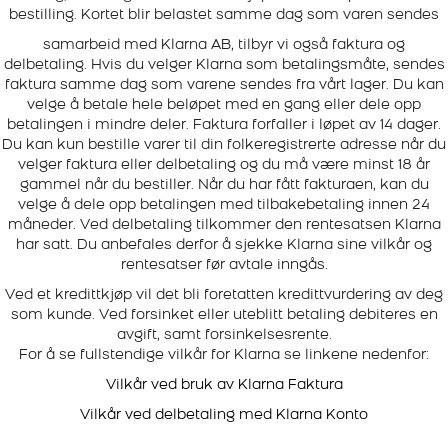
bestilling. Kortet blir belastet samme dag som varen sendes
samarbeid med Klarna AB, tilbyr vi også faktura og
delbetaling. Hvis du velger Klarna som betalingsmåte, sendes
faktura samme dag som varene sendes fra vårt lager. Du kan
velge å betale hele beløpet med en gang eller dele opp
betalingen i mindre deler. Faktura forfaller i løpet av 14 dager.
Du kan kun bestille varer til din folkeregistrerte adresse når du
velger faktura eller delbetaling og du må være minst 18 år
gammel når du bestiller. Når du har fått fakturaen, kan du
velge å dele opp betalingen med tilbakebetaling innen 24
måneder. Ved delbetaling tilkommer den rentesatsen Klarna
har satt. Du anbefales derfor å sjekke Klarna sine vilkår og
rentesatser før avtale inngås.
Ved et kredittkjøp vil det bli foretatten kredittvurdering av deg
som kunde. Ved forsinket eller uteblitt betaling debiteres en
avgift, samt forsinkelsesrente.
For å se fullstendige vilkår for Klarna se linkene nedenfor:
Vilkår ved bruk av Klarna Faktura
Vilkår ved delbetaling med Klarna Konto