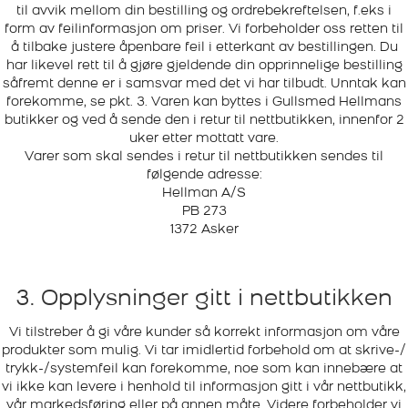
til avvik mellom din bestilling og ordrebekreftelsen, f.eks i
form av feilinformasjon om priser. Vi forbeholder oss retten til
å tilbake justere åpenbare feil i etterkant av bestillingen. Du
har likevel rett til å gjøre gjeldende din opprinnelige bestilling
såfremt denne er i samsvar med det vi har tilbudt. Unntak kan
forekomme, se pkt. 3. Varen kan byttes i Gullsmed Hellmans
butikker og ved å sende den i retur til nettbutikken, innenfor 2
uker etter mottatt vare.
Varer som skal sendes i retur til nettbutikken sendes til
følgende adresse:
Hellman A/S
PB 273
1372 Asker
3. Opplysninger gitt i nettbutikken
Vi tilstreber å gi våre kunder så korrekt informasjon om våre
produkter som mulig. Vi tar imidlertid forbehold om at skrive-/
trykk-/systemfeil kan forekomme, noe som kan innebære at
vi ikke kan levere i henhold til informasjon gitt i vår nettbutikk,
vår markedsføring eller på annen måte. Videre forbeholder vi