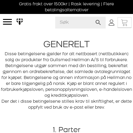
Gratis frakt over 1500kr | Rask levering | Flere
betalingsalternativer
GENERELT
Disse betingelsene gjelder for alt nettbasert (nettbutikken)
salg av produkter fra Gullsmed Hellman A/S til forbrukere.
Betingelsene utgjør sammen med din bestilling, bekreftet
gjennom en ordrebekreftelse, det samlede avtalegrunnlaget
for kjøpet. Betingelsene og annen informasjon på Hellman.no
er bare tilgjengelig på norsk. Kjøp er blant annet regulert i
forbrukerkjøpsloven, personopplysningsloven, e-handelsloven
og kredittkjøpsloven.
Der det i disse betingelsene stilles krav til skriftlighet, er dette
oppfylt ved bruk av e-post eller brev.
1. Parter