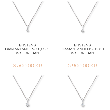
17.990,00
KR
99.000,00
KR
ENSTENS
ENSTENS
DIAMANTANHENG 0,05CT
DIAMANTANHENG 0,10CT
TW.SI BRILJANT
TW.SI BRILJANT
3.500,00
KR
5.900,00
KR
Smykker
ENSTENSØREDOBBE
Smykker
R BEZEL HVITTGULL
DIAMANT 0.40CT
RING SOLITAIRE
TW.SI
SPECIAL