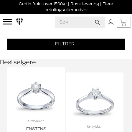
Gratis frakt over 1500kr | Rask levering | Flere
betalingsalternativer
FILTRER
Bestselgere
Smykker
Smykker
ENSTENS