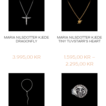
MARIA NILSDOTTER KJEDE
MARIA NILSDOTTER KJEDE
DRAGONFLY
TINY TUVSTARR’S HEART
3.995,00
KR
1.595,00
KR
–
PRIS
2.295,00
KR
1.595
TIL
2.295