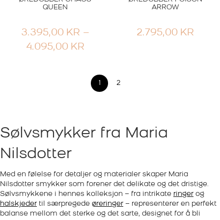
QUEEN
ARROW
3.395,00
KR
–
2.795,00
KR
PRISOMRÅDE:
4.095,00
KR
3.395,00 KR
TIL
1
2
4.095,00 KR
Sølvsmykker fra Maria
Nilsdotter
Med en følelse for detaljer og materialer skaper Maria
Nilsdotter smykker som forener det delikate og det dristige.
Sølvsmykkene i hennes kolleksjon – fra intrikate
ringer
og
halskjeder
til særpregede
øreringer
– representerer en perfekt
balanse mellom det sterke og det sarte, designet for å bli