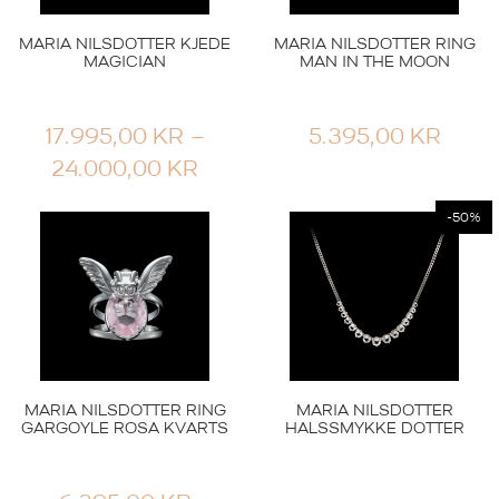
MARIA NILSDOTTER KJEDE
MARIA NILSDOTTER RING
MAGICIAN
MAN IN THE MOON
17.995,00
KR
–
5.395,00
KR
PRISOMRÅDE:
24.000,00
KR
17.995,00 KR
-50%
TIL
24.000,00 KR
MARIA NILSDOTTER RING
MARIA NILSDOTTER
GARGOYLE ROSA KVARTS
HALSSMYKKE DOTTER