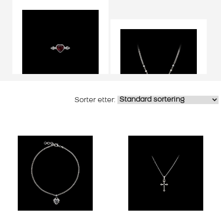
Sølvøredobber
MARIA NILSDOTTER
Sølvsmykker
ØREDOBBER
PIERCED HEART
MARIA NILSDOTTER
KJEDE DAWN
1.595,00
KR
–
PRISOMRÅDE:
1.795,00
KR
3.795,00
KR
1.595,00 KR
TIL
1.795,00 KR