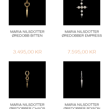
6.59
MARIA NILSDOTTER
MARIA NILSDOTTER
ØREDOBB BITTEN
ØREDOBBER EMPRESS
3.495,00
KR
7.595,00
KR
MARIA NILSDOTTER
MARIA NILSDOTTER
ØREDOBBER CHAOS
ØREDOBBER POISON