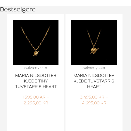
Bestselgere
Sølvsmykker
Sølvsmykker
MARIA NILSDOTTER
MARIA NILSDOTTER
KJEDE TINY
KJEDE TUVSTARR’S
TUVSTARR’S HEART
HEART
1.595,00
KR
–
3.495,00
KR
–
PRISOMRÅDE:
PRISOMRÅD
2.295,00
KR
4.695,00
KR
1.595,00 KR
3.495,00 KR
TIL
TIL
2.295,00 KR
4.695,00 KR