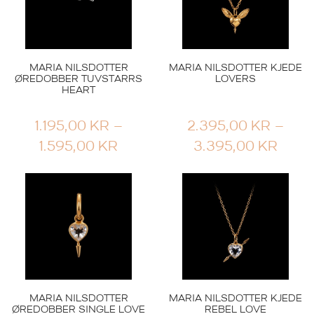
MARIA NILSDOTTER
MARIA NILSDOTTER KJEDE
ØREDOBBER TUVSTARRS
LOVERS
HEART
1.195,00
KR
–
2.395,00
KR
–
PRISOMRÅDE:
PRIS
1.595,00
KR
3.395,00
KR
1.195,00 KR
2.39
TIL
TIL
1.595,00 KR
3.39
MARIA NILSDOTTER
MARIA NILSDOTTER KJEDE
ØREDOBBER SINGLE LOVE
REBEL LOVE