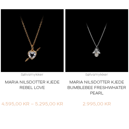
TIL
3.995,00 KR
Sølvsmykker
Sølvsmykker
MARIA NILSDOTTER KJEDE
MARIA NILSDOTTER KJEDE
REBEL LOVE
BUMBLEBEE FRESHWHATER
PEARL
PRISOMRÅDE:
4.595,00
KR
–
5.295,00
KR
2.995,00
KR
4.595,00 KR
TIL
5.295,00 KR