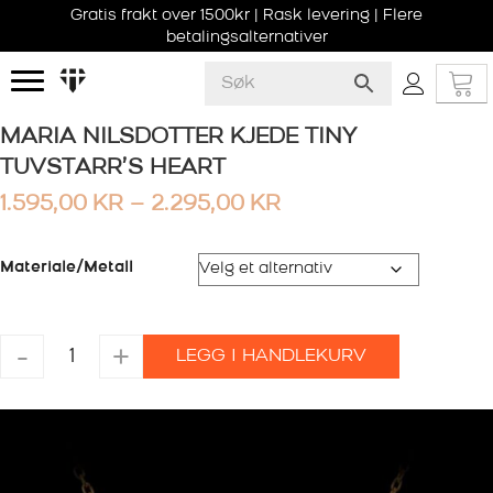
Gratis frakt over 1500kr | Rask levering | Flere
betalingsalternativer
MARIA NILSDOTTER KJEDE TINY
TUVSTARR’S HEART
PRISOMRÅDE:
1.595,00
KR
–
2.295,00
KR
1.595,00 KR
TIL
Materiale/Metall
2.295,00 KR
MARIA
-
+
LEGG I HANDLEKURV
NILSDOTTER
KJEDE
TINY
TUVSTARR'S
HEART
antall