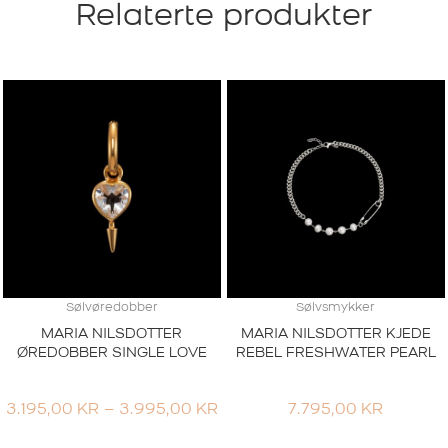
Relaterte produkter
Sølvøredobber
Sølvsmykker
MARIA NILSDOTTER
MARIA NILSDOTTER KJEDE
ØREDOBBER SINGLE LOVE
REBEL FRESHWATER PEARL
PRISOMRÅDE:
3.195,00
KR
–
3.995,00
KR
7.795,00
KR
3.195,00 KR