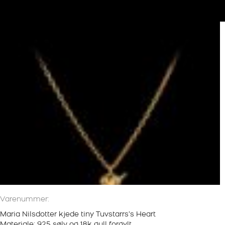
Varenummer:
Maria Nilsdotter kjede tiny Tuvstarrs’s Heart
Materiale: 925 sølv og 18k gull forgylt