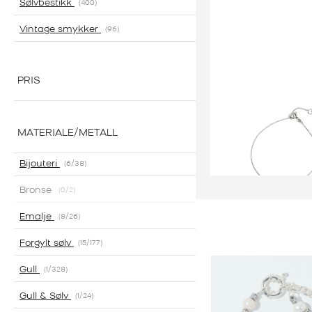
Sølvbestikk
400
Vintage smykker
96
PRIS
MATERIALE/METALL
Bijouteri
6
/38
Bronse
0
/2
Emalje
8
/26
Sølvarmbån
EFVA ATTLING A
Forgylt sølv
15
/177
MINI ME SANS
Gull
1
/328
900,00
KR
Gull & Sølv
1
/24