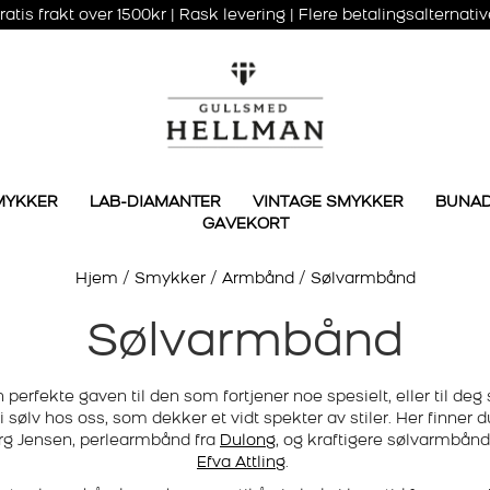
ratis frakt over 1500kr | Rask levering | Flere betalingsalternativ
MYKKER
LAB-DIAMANTER
VINTAGE SMYKKER
BUNA
GAVEKORT
Hjem
/
Smykker
/
Armbånd
/
Sølvarmbånd
Sølvarmbånd
 perfekte gaven til den som fortjener noe spesielt, eller til deg 
 sølv
hos oss, som dekker et vidt spekter av stiler. Her finner d
rg Jensen, perlearmbånd fra
Dulong
, og kraftigere
sølvarmbånd
Efva Attling
.