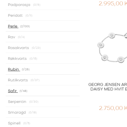
2.995,00
Padparasja
0
/6
Peridott
0
/11
Perle
2
/133
Rav
0
/4
Rosakvarts
0
/23
Røkkvarts
0
/15
Rubin
1
/26
Rutilkvarts
0
/37
GEORG JENSEN A
DAISY MED HVIT 
Safir
1
/48
Serpentin
0
/30
2.750,00
Smaragd
0
/18
Spinell
0
/5