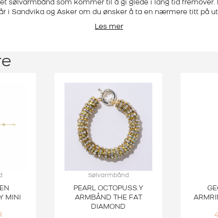
 et
sølvarmbånd
som kommer til å gi glede i lang tid fremover
år i Sandvika og Asker om du ønsker å ta en nærmere titt på utv
Les mer
re
d
Sølvarmbånd
SEN
PEARL OCTOPUSS.Y
GE
 MINI
ARMBÅND THE FAT
ARMRI
DIAMOND
R
4