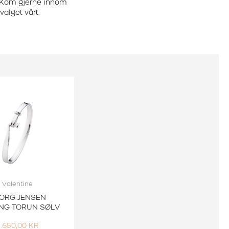
. Kom gjerne innom
alget vårt.
Valentine
ORG JENSEN
NG TORUN SØLV
.650,00
KR