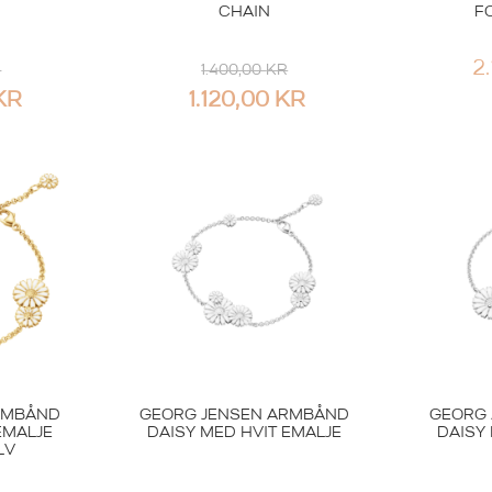
CHAIN
F
2
R
1.400,00
KR
KR
1.120,00
KR
RMBÅND
GEORG JENSEN ARMBÅND
GEORG 
EMALJE
DAISY MED HVIT EMALJE
DAISY
LV