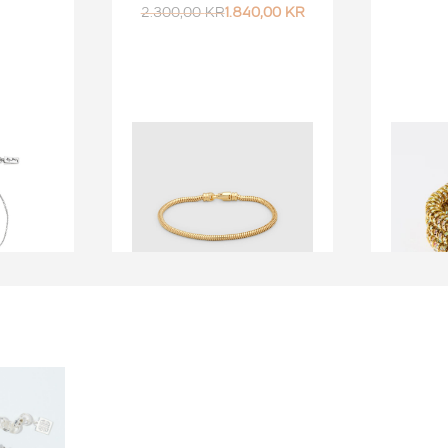
2.300,00
KR
1.840,00
KR
d
TOM WOOD
RMBÅND
TOM WOOD ARMBÅND
PEAR
 PEUR
SNAKE
ARMB
PRISOMRÅDE:
2.099,00
KR
–
3.199,00
KR
2.099,00 KR
3.500,
TIL