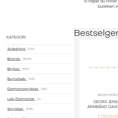
Vi håper du finner
butikken v
Bestselge
KATEGORI
Anledning
1013
Brands
6935
Bryllup
509
Bunadsølv
1451
Diamantsmykker
487
Sølvarmbån
Lab-Diamanter
0
GEORG JEN
ARMBÅND DAISY
Smykker
5451
2.700,00
K