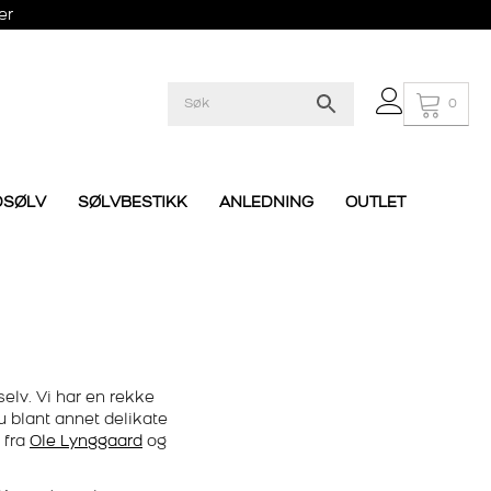
er
0
DSØLV
SØLVBESTIKK
ANLEDNING
OUTLET
selv. Vi har en rekke
u blant annet delikate
fra
Ole Lynggaard
og