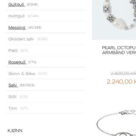
Gultgull
5
/945
Hvittgull
0
/484
Messing
30
/265
Oksidert sølv
0
/132
PEARL OCTOPU
Plett
0
/2
ARMBÅND VER
Rosegull
1
/73
2.800,00
K
Skinn & Silke
0
/47
Sølvarmbån
2.240,00
Sølv
65
/1003
CAROLINE SV
ARMBÅND MINI
Stål
0
/12
GOLD
Tinn
0
/7
799,00
KR
KJØNN