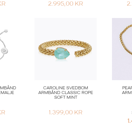
KR
2.995,00
KR
2
RMBÅND
CAROLINE SVEDBOM
PEA
EMALJE
ARMBÅND CLASSIC ROPE
ARM
SOFT MINT
KR
1.399,00
KR
1