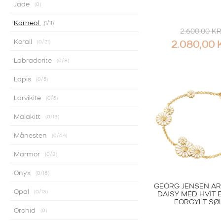
Jade
0
Karneol
1
/11
2.600,00
K
Korall
0
/21
2.080,00
Labradorite
0
/8
Lapis
0
/5
Larvikite
0
/5
Malakitt
0
/13
Månesten
0
/64
Marmor
0
/3
Onyx
0
/16
GEORG JENSEN A
Opal
0
/13
DAISY MED HVIT 
FORGYLT SØ
Orchid
0