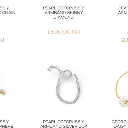
SS.Y
PEARL OCTOPUSS.Y
PEA
 CHAIN
ARMBÅND SKINNY
ARMB
DIAMOND
1.600,00
KR
KR
2
SS.Y
PEARL OCTOPUSS.Y
GEORG 
SPHERE
ARMBÅND SILVER BOX
DAISY