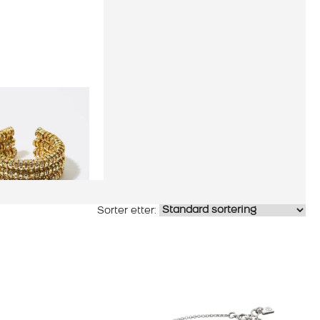
Sølvsmykker
L OCTOPUSS.Y
ÅND CLEOPATRA
BANGLE
00
KR
2.800,00
KR