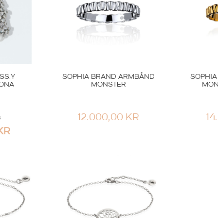
3.199,00 KR
SS.Y
SOPHIA BRAND ARMBÅND
SOPHI
ONA
MONSTER
MON
12.000,00
KR
14
R
d
Sølvarmbånd
KR
EDBOM
OLE LYNGGAARD
 DROP
ARMBÅND LIFE VELVET
SØLV
3.300,00
KR