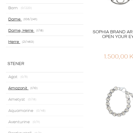
Barn
0
/220
Dame
106
/2411
Dame, Herre
1
/18
SOPHIA BRAND A
OPEN YOUR E
Herre
21
/463
1.500,00
STENER
Agat
0
/5
Amazonit
1
/10
Ametyst
0
/18
Aquamarine
0
/48
Aventurine
0
/11