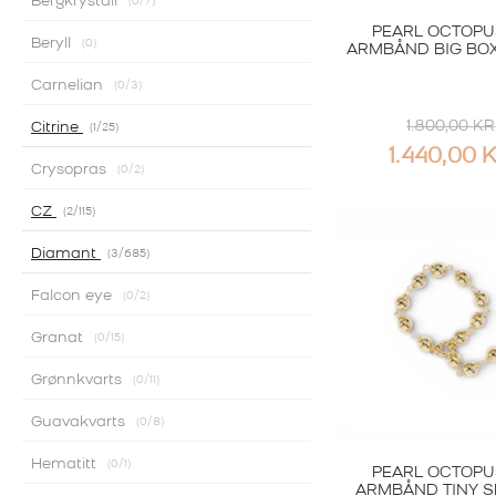
Bergkrystall
0
/7
PEARL OCTOPU
Beryll
0
ARMBÅND BIG BOX
Carnelian
0
/3
1.800,00
KR
Citrine
1
/25
1.440,00
Crysopras
0
/2
CZ
2
/115
Diamant
3
/685
Falcon eye
0
/2
Granat
0
/15
Grønnkvarts
0
/11
Guavakvarts
0
/8
Hematitt
0
/1
PEARL OCTOPU
ARMBÅND TINY 