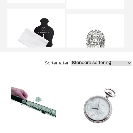
VOSS
VEST-OPPLAND
PUSSBRETT OG
PUSSEKLUT TIL
SØLJE OKSIDERT
BUNADSØLV
M.TRÅDKANTLØV
150,00
KR
5.580,00
KR