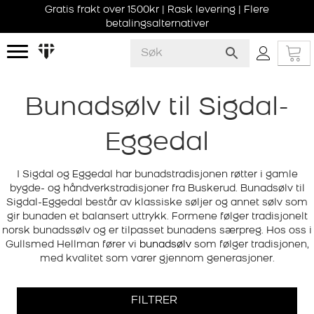
Gratis frakt over 1500kr | Rask levering | Flere
betalingsalternativer
Bunadsølv til Sigdal-
Eggedal
I Sigdal og Eggedal har bunadstradisjonen røtter i gamle
bygde- og håndverkstradisjoner fra Buskerud. Bunadsølv til
Sigdal-Eggedal består av klassiske søljer og annet sølv som
gir bunaden et balansert uttrykk. Formene følger tradisjonelt
norsk bunadssølv og er tilpasset bunadens særpreg. Hos oss i
Gullsmed Hellman fører vi
bunadsølv
som følger tradisjonen,
med kvalitet som varer gjennom generasjoner.
FILTRER