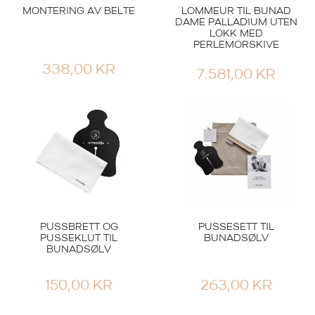
MONTERING AV BELTE
LOMMEUR TIL BUNAD
DAME PALLADIUM UTEN
LOKK MED
PERLEMORSKIVE
338,00
KR
7.581,00
KR
VOSS
SMYKKESKRIN TIL
BUNADSØLV
BUNADSKRIN MED
VEST-OPPLAND
STORT
ØREPYNT OKSIDERT
GRAVERINGSFELT
PUSSBRETT OG
PUSSESETT TIL
741,00
KR
1.537,00
KR
PUSSEKLUT TIL
BUNADSØLV
BUNADSØLV
150,00
KR
263,00
KR