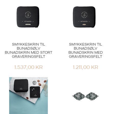
SMYKKESKRIN TIL
SMYKKESKRIN TIL
BUNADSØLV
BUNADSØLV
BUNADSKRIN MED STORT
BUNADSKRIN MED
VOSS
VOSS
GRAVERINGSFELT
GRAVERINGSFELT
MONTERING AV
RING OKSIDERT
BELTE
M.LØV
1.537,00
KR
1.211,00
KR
338,00
KR
1.231,00
KR