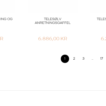
ING OG
TELESØLV
TELE
ANRETNINGSGAFFEL
KR
6.886,00
KR
6
1
2
3
…
17