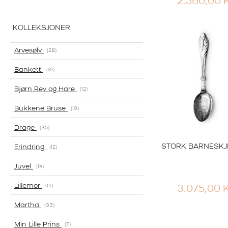
2.560,00
KOLLEKSJONER
Arvesølv
28
Bankett
31
Bjørn Rev og Hare
12
Bukkene Bruse
10
Drage
35
STORK BARNESKJ
Erindring
12
Juvel
14
Lillemor
14
3.075,00
Martha
33
Min Lille Prins
7