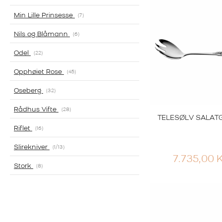
Min Lille Prinsesse
7
Nils og Blåmann
6
Odel
22
Opphøiet Rose
45
Oseberg
32
Rådhus Vifte
28
TELESØLV SALAT
Riflet
16
Slirekniver
1
/13
7.735,00
Stork
8