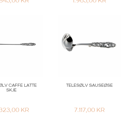
.845,00
KR
1.965,00
KR
ØLV CAFFE LATTE
TELESØLV SAUSEØSE
SKJE
.323,00
KR
7.117,00
KR