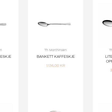
en
Th Marthinsen
T
ESKJE
BANKETT KAFFESKJE
LIT
OP
R
1.136,00
KR
3