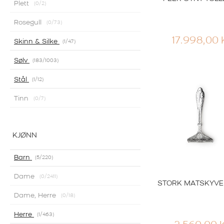
Plett
0
/2
Rosegull
0
/73
17.998,00
Skinn & Silke
1
/47
Th Marthins
Sølv
183
/1003
TELESØLV LI
KAKEGAFF
Stål
1
/12
2.913,00
K
Tinn
0
/7
KJØNN
Barn
5
/220
Dame
0
/2411
STORK MATSKYVE
Dame, Herre
0
/18
Herre
1
/463