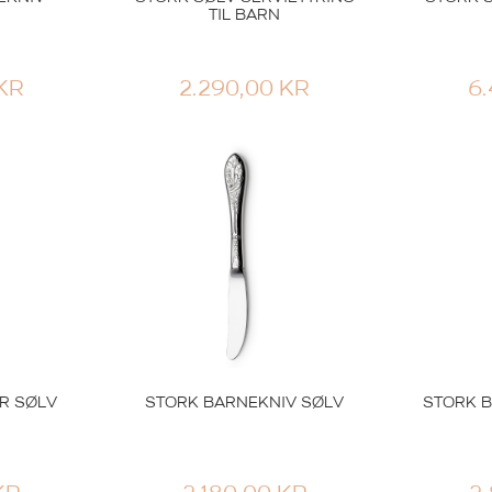
TIL BARN
KR
2.290,00
KR
6
en
Th Marthinsen
TEN
EGGSKJE BJØRN REV
EL
HARE
R
1.776,00
KR
R SØLV
STORK BARNEKNIV SØLV
STORK 