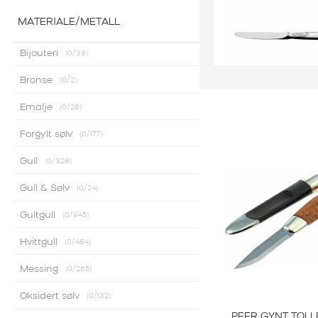
MATERIALE/METALL
Bijouteri
0
/38
Bronse
0
/2
Emalje
0
/26
Th Marthins
TELESØLV LI
Forgylt sølv
0
/177
SPISEKNI
Gull
0
/328
3.110,00
K
Gull & Sølv
0
/24
Gultgull
0
/945
Hvittgull
0
/484
Messing
0
/265
Oksidert sølv
0
/132
PEER GYNT TOLL