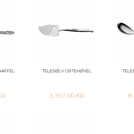
VAR:
ER:
2.852,00 KR.
699,00 KR.
GAFFEL
TELESØLV OSTEHØVEL
TELE
KR
3.357,00
KR
8