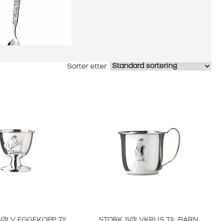
h Marthinsen
KJE BJØRN REV
HARE
3.120,00
KR
ØLV EGGEKOPP TIL
STORK SØLVKRUS TIL BARN