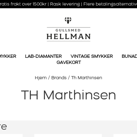
ratis frakt over 1500kr | Rask levering | Flere betalingsalternativ
MYKKER
LAB-DIAMANTER
VINTAGE SMYKKER
BUNA
GAVEKORT
Hjem
/
Brands
/
Th Marthinsen
TH Marthinsen
re