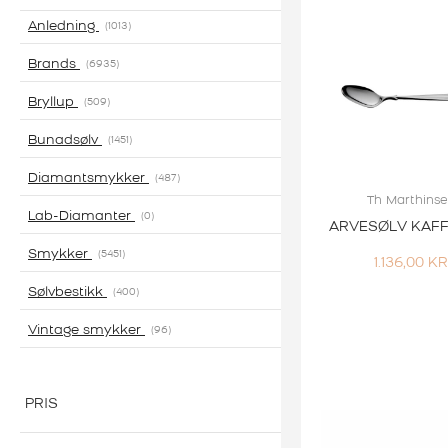
Anledning
1013
Brands
6935
Bryllup
509
Bunadsølv
1451
Diamantsmykker
487
Th Marthins
Lab-Diamanter
0
ARVESØLV KAFF
Smykker
5451
1.136,00
K
Sølvbestikk
400
Vintage smykker
96
PRIS