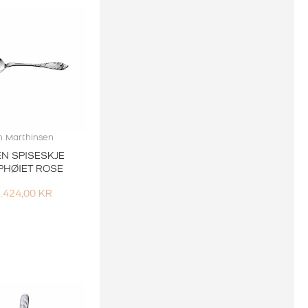
h Marthinsen
EN SPISESKJE
PHØIET ROSE
.424,00
KR