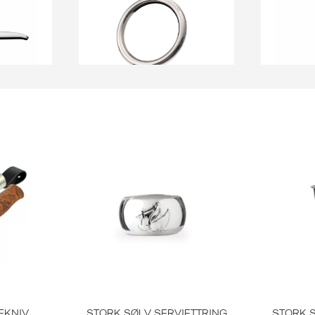
en
Th Marthinsen
T
TEN
BARNERANGLE BITERING
SØLVS
V
I SØLV
R
9.257,00
KR
EKNIV
STORK SØLV SERVIETTRING
STORK S