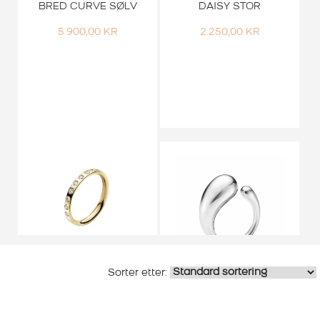
BRED CURVE SØLV
DAISY STOR
5.900,00
KR
2.250,00
KR
Smykker
Sølvringer
GEORG JENSEN RING
MAGIC GULTGULL
GEORG JENSEN RING
MED DIAMANTER
MERCY SØLV STOR