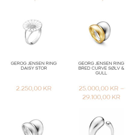
GEROG JENSEN RING
GEORG JENSEN RING
DAISY STOR
BRED CURVE SØLV &
GULL
2.250,00
KR
25.000,00
KR
–
PRI
29.100,00
KR
25.0
TIL
29.1