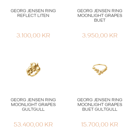
GEORG JENSEN RING
GEORG JENSEN RING
REFLECT LITEN
MOONLIGHT GRAPES
BUET
3.100,00
KR
3.950,00
KR
Smykker
Sølvringer
GEORG JENSEN RING
FUSION
GEORG JENSEN RING
GEORG JENSEN RING
GEORG JENSEN RING
OFFSPRING SØLV
MOONLIGHT GRAPES
MOONLIGHT GRAPES
31.300,00
KR
–
GULTGULL
BUET GULTGULL
PRISOMRÅDE:
34.600,00
KR
2.500,00
KR
31.300,00 KR
53.400,00
KR
15.700,00
KR
TIL
34.600,00 KR