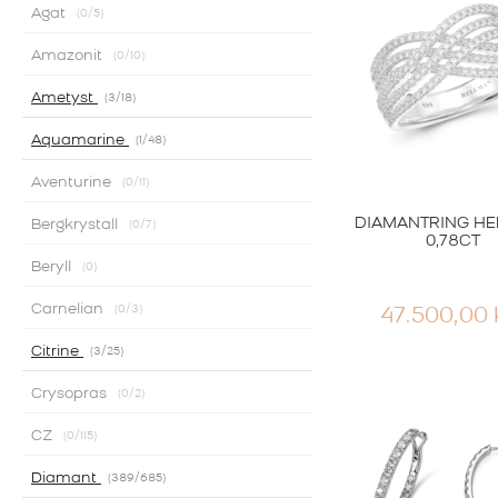
Agat
0
/5
Amazonit
0
/10
Ametyst
3
/18
Aquamarine
1
/48
Aventurine
0
/11
DIAMANTRING H
Bergkrystall
0
/7
0,78CT
Beryll
0
Carnelian
0
/3
47.500,00
Citrine
3
/25
Crysopras
0
/2
CZ
0
/115
Diamant
389
/685