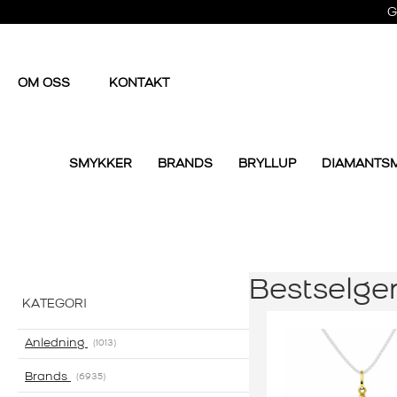
G
OM OSS
KONTAKT
SMYKKER
BRANDS
BRYLLUP
DIAMANTS
Bestselge
KATEGORI
Anledning
1013
Brands
6935