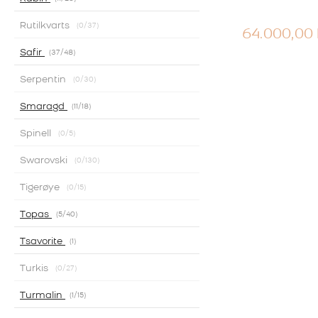
Rutilkvarts
0
/37
64.000,00
Safir
37
/48
Serpentin
0
/30
Smaragd
11
/18
Spinell
0
/5
Swarovski
0
/130
Tigerøye
0
/15
Topas
5
/40
Tsavorite
1
Turkis
0
/27
Turmalin
1
/15