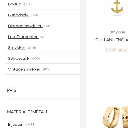
Bryllup
509
Bunadsølv
1451
Diamantsmykker
487
Smykker
Lab-Diamanter
0
GULLANHENG 
Smykker
5451
2.099,00
K
Sølvbestikk
400
Vintage smykker
97
PRIS
MATERIALE/METALL
Bijouteri
2
/38