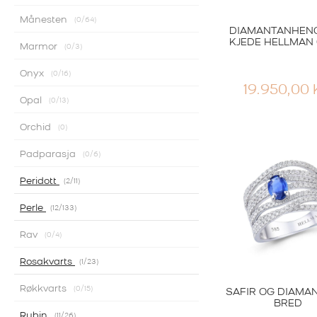
Månesten
0
/64
DIAMANTANHEN
KJEDE HELLMAN 
Marmor
0
/3
Onyx
0
/16
19.950,00
Opal
0
/13
Orchid
0
Padparasja
0
/6
Peridott
2
/11
Perle
12
/133
Rav
0
/4
Rosakvarts
1
/23
Røkkvarts
0
/15
SAFIR OG DIAMA
BRED
Rubin
11
/26