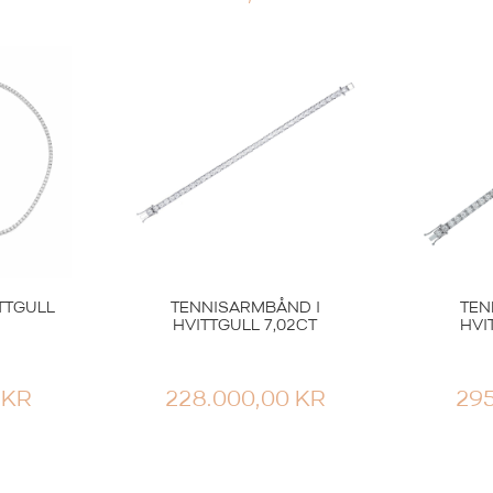
Smykker til barn
HENG
GULLØREDOBBER KULER
M
4MM
R
1.999,00
KR
TTGULL
TENNISARMBÅND I
TEN
HVITTGULL 7,02CT
HVI
0
KR
228.000,00
KR
29