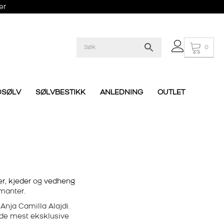
er
0
DSØLV
SØLVBESTIKK
ANLEDNING
OUTLET
er
,
kjeder
og
vedheng
amanter.
Anja Camilla Alajdi.
v de mest eksklusive