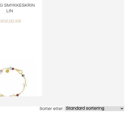
G SMYKKESKRIN
LIN
1.900,00
KR
Smykker
ONG ARMBÅND
OLO DAYBREAK