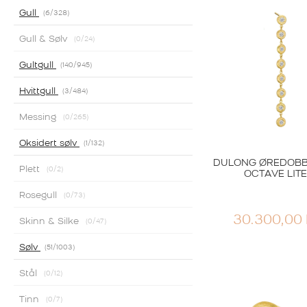
Gull
6
/328
2.500,00
K
Gull & Sølv
0
/24
Gultgull
140
/945
Hvittgull
3
/484
Messing
0
/265
Oksidert sølv
1
/132
DULONG ØREDOBB
Plett
0
/2
OCTAVE LIT
Rosegull
0
/73
30.300,00
Skinn & Silke
0
/47
Sølvøredobb
Sølv
51
/1003
DULONG ØRER
DELPHIS SØ
Stål
0
/12
OPPR
3.900,00
KR
2.34
Tinn
0
/7
PRIS