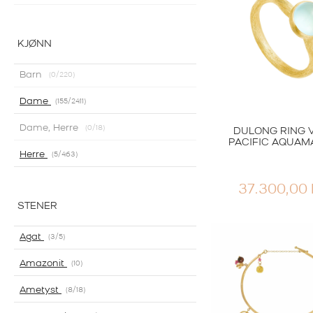
VAR:
3.90
KJØNN
Barn
0
/220
Dame
155
/2411
Dame, Herre
0
/18
DULONG RING 
PACIFIC AQUAM
Herre
5
/463
37.300,00
STENER
Agat
3
/5
Amazonit
10
Ametyst
8
/18