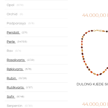
Opal
0
/13
Orchid
0
44.000,00
Padparasja
0
/6
Peridott
2
/11
Perle
34
/133
Rav
0
/4
Rosakvarts
2
/23
Røkkvarts
5
/15
Rubin
13
/26
DULONG KJEDE S
Rutilkvarts
1
/37
Safir
9
/48
44.000,00
Serpentin
0
/30