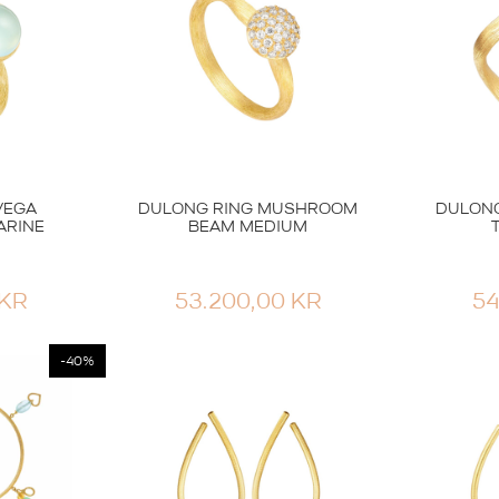
ER:
0,00 KR.
2.340,00 KR.
VEGA
DULONG RING MUSHROOM
DULONG
ARINE
BEAM MEDIUM
KR
53.200,00
KR
54
-40%