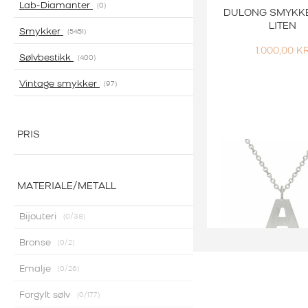
Lab-Diamanter
0
DULONG SMYKK
LITEN
Smykker
5451
1.000,00
K
Sølvbestikk
400
Vintage smykker
97
PRIS
MATERIALE/METALL
Bijouteri
0
/38
Bronse
0
/2
Emalje
0
/26
Smykker
DULONG ANH
Forgylt sølv
0
/177
LETTER SØ