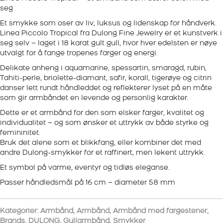
seg
Et smykke som oser av liv, luksus og lidenskap for håndverk.
Linea Piccolo Tropical fra Dulong Fine Jewelry er et kunstverk i
seg selv – laget i 18 karat gult gull, hvor hver edelsten er nøye
utvalgt for å fange tropenes farger og energi.
Delikate anheng i aquamarine, spessartin, smaragd, rubin,
Tahiti-perle, briolette-diamant, safir, korall, tigerøye og citrin
danser lett rundt håndleddet og reflekterer lyset på en måte
som gir armbåndet en levende og personlig karakter.
Dette er et armbånd for den som elsker farger, kvalitet og
individualitet – og som ønsker et uttrykk av både styrke og
femininitet.
Bruk det alene som et blikkfang, eller kombiner det med
andre Dulong-smykker for et raffinert, men lekent uttrykk.
Et symbol på varme, eventyr og tidløs eleganse.
Passer håndledsmål på 16 cm – diameter 58 mm
Kategorier:
Armbånd
,
Armbånd
,
Armbånd med fargestener
,
Brands
,
DULONG
,
Gullarmbånd
,
Smykker