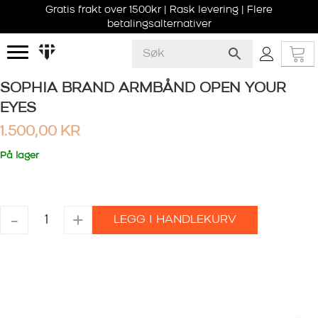
Gratis frakt over 1500kr | Rask levering | Flere
betalingsalternativer
SOPHIA BRAND ARMBÅND OPEN YOUR
EYES
1.500,00
KR
På lager
SOPHIA
-
+
LEGG I HANDLEKURV
BRAND
ARMBÅND
OPEN
YOUR
EYES
antall