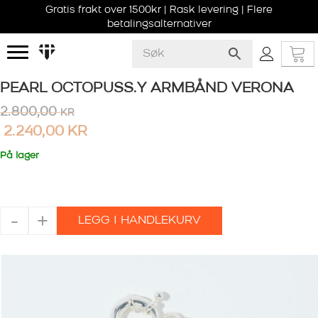
Gratis frakt over 1500kr | Rask levering | Flere
betalingsalternativer
PEARL OCTOPUSS.Y ARMBÅND VERONA
2.800,00
KR
2.240,00
KR
På lager
PEARL
-
+
LEGG I HANDLEKURV
OCTOPUSS.Y
ARMBÅND
VERONA
antall