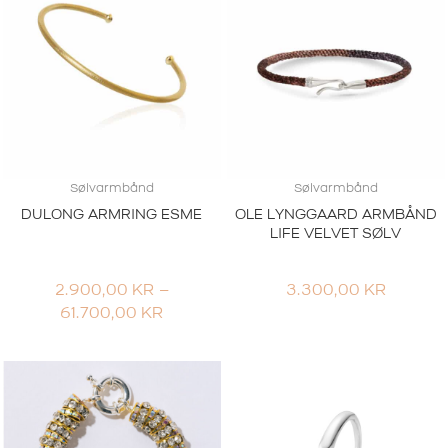
Sølvarmbånd
Sølvarmbånd
DULONG ARMRING ESME
OLE LYNGGAARD ARMBÅND
LIFE VELVET SØLV
2.900,00
KR
–
3.300,00
KR
PRISOMRÅDE:
61.700,00
KR
2.900,00 KR
TIL
61.700,00 KR