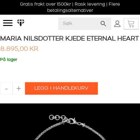
Gratis frakt over 1500kr | Rask levering | Flere
betalingsalternativer
MARIA NILSDOTTER KJEDE ETERNAL HEART
8.895,00
KR
På lager
MARIA
-
+
LEGG I HANDLEKURV
NILSDOTTER
KJEDE
ETERNAL
HEART
antall