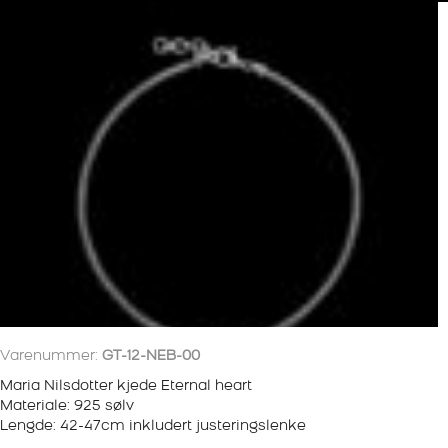
Varenummer:
GT-12-NEB-00
Maria Nilsdotter kjede Eternal heart
Materiale: 925 sølv
Lengde: 42-47cm inkludert justeringslenke