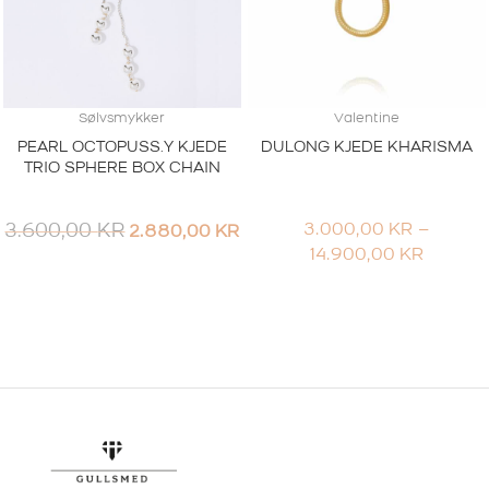
Sølvsmykker
Valentine
PEARL OCTOPUSS.Y KJEDE
DULONG KJEDE KHARISMA
TRIO SPHERE BOX CHAIN
3.600,00
KR
3.000,00
KR
–
2.880,00
KR
PRISO
14.900,00
KR
3.000,
TIL
14.900,