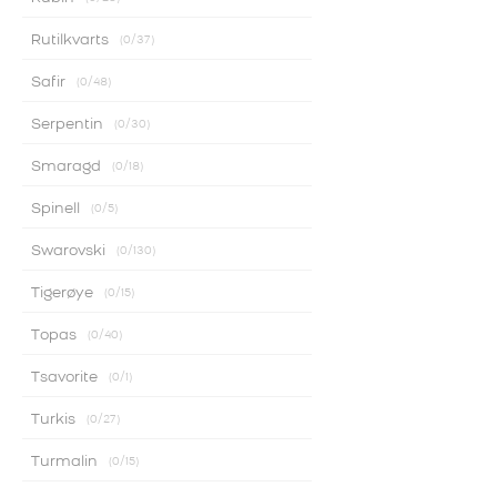
Rutilkvarts
0
/37
Safir
0
/48
Serpentin
0
/30
Smaragd
0
/18
Spinell
0
/5
Swarovski
0
/130
Tigerøye
0
/15
Topas
0
/40
Tsavorite
0
/1
Turkis
0
/27
Turmalin
0
/15