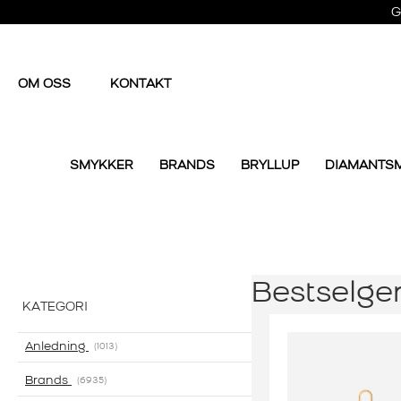
G
OM OSS
KONTAKT
SMYKKER
BRANDS
BRYLLUP
DIAMANTS
Bestselge
KATEGORI
Anledning
1013
Brands
6935