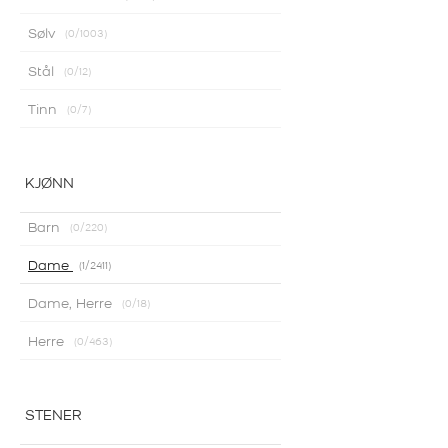
899,00 K
Sølv
0
/1003
Stål
0
/12
Tinn
0
/7
KJØNN
Barn
0
/220
Dame
1
/2411
Dame, Herre
0
/18
Herre
0
/463
STENER