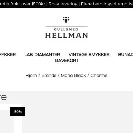
ratis frakt over 1500kr | Rask levering | Flere betalingsalternativ
MYKKER
LAB-DIAMANTER
VINTAGE SMYKKER
BUNA
GAVEKORT
Hjem
/
Brands
/
Maria Black
/
Charms
re
-50%