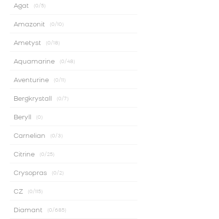
Agat
0
/5
Amazonit
0
/10
Ametyst
0
/18
Aquamarine
0
/48
Aventurine
0
/11
Bergkrystall
0
/7
Beryll
0
Carnelian
0
/3
Citrine
0
/25
Crysopras
0
/2
CZ
0
/115
Diamant
0
/685