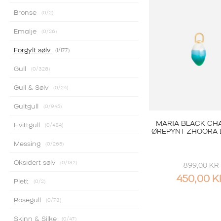
Bronse
0
/2
Emalje
0
/26
Forgylt sølv
1
/177
Gull
0
/328
Gull & Sølv
0
/24
Gultgull
0
/945
MARIA BLACK CHA
Hvittgull
0
/484
ØREPYNT ZHOORA
Messing
0
/265
Oksidert sølv
0
/132
899,00
KR
OPPRINN
450,00
K
Plett
0
/2
PRIS
Rosegull
0
/73
VAR:
Skinn & Silke
0
/47