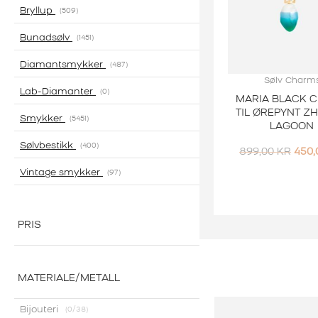
Bryllup
509
Bunadsølv
1451
Diamantsmykker
487
Sølv Charm
Lab-Diamanter
0
MARIA BLACK 
TIL ØREPYNT Z
Smykker
5451
LAGOON
Sølvbestikk
400
OPP
899,00
KR
450
PRIS
Vintage smykker
97
VAR:
899,
PRIS
MATERIALE/METALL
Bijouteri
0
/38