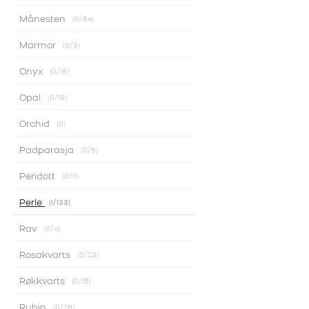
Månesten
0
/64
Marmor
0
/3
Onyx
0
/16
Opal
0
/13
Orchid
0
Padparasja
0
/6
Peridott
0
/11
Perle
1
/133
Rav
0
/4
Rosakvarts
0
/23
Røkkvarts
0
/15
Rubin
0
/26