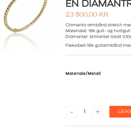
EN DIAMANT
23.500,00
KR
Chimento armbånd stretch med
Materialet: 18k gult- og hvittgull
Diamanter: brillianter totalt 0,10
Fleksibelt 18k gullarmbånd med 
Materiale/Metall
CHIMENTO
-
+
LEGG
ARMBÅND
STRETCH
MED