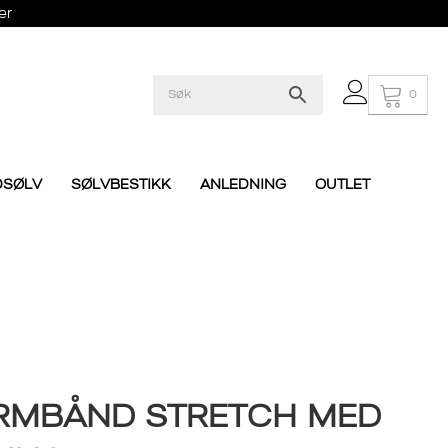
er
0
DSØLV
SØLVBESTIKK
ANLEDNING
OUTLET
RMBÅND STRETCH MED