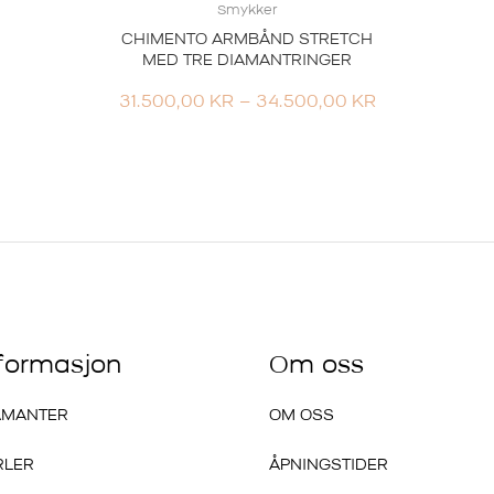
Smykker
CHIMENTO ARMBÅND STRETCH
MED TRE DIAMANTRINGER
PRISOMRÅDE
31.500,00
KR
–
34.500,00
KR
31.500,00 KR
TIL
34.500,00 K
nformasjon
Om oss
AMANTER
OM OSS
RLER
ÅPNINGSTIDER