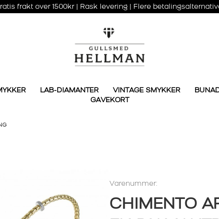
ratis frakt over 1500kr | Rask levering | Flere betalingsalternativ
MYKKER
LAB-DIAMANTER
VINTAGE SMYKKER
BUNA
GAVEKORT
NG
Varenummer:
CHIMENTO A