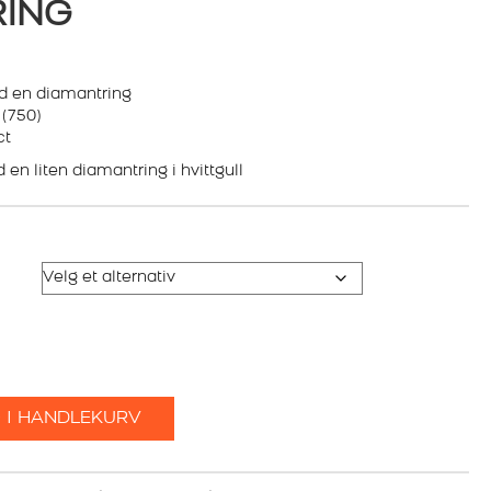
RING
 en diamantring
 (750)
ct
en liten diamantring i hvittgull
 I HANDLEKURV