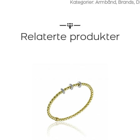
EN
Kategorier:
Armbånd
,
Brands
,
D
DIAMANTRING
antall
Relaterte produkter