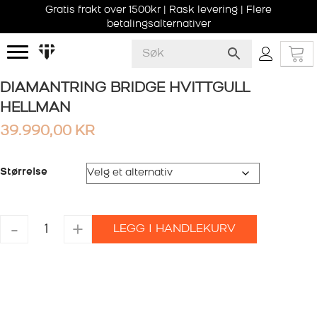
Gratis frakt over 1500kr | Rask levering | Flere
betalingsalternativer
DIAMANTRING BRIDGE HVITTGULL
HELLMAN
39.990,00
KR
Størrelse
DIAMANTRING
-
+
LEGG I HANDLEKURV
BRIDGE
HVITTGULL
HELLMAN
antall