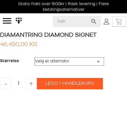
Gratis frakt over 1500kr | Rask levering | Flere
betalingsalternativer
DIAMANTRING DIAMOND SIGNET
46.450,00
KR
Størrelse
DIAMANTRING
-
+
LEGG I HANDLEKURV
DIAMOND
SIGNET
antall