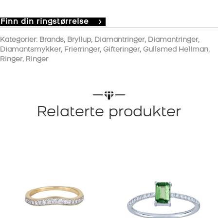
Finn din ringstørrelse
Kategorier:
Brands
,
Bryllup
,
Diamantringer
,
Diamantringer
,
Diamantsmykker
,
Frierringer
,
Gifteringer
,
Gullsmed Hellman
,
Ringer
,
Ringer
Relaterte produkter