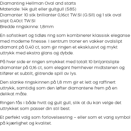
Diamanting Hellman Oval and starts
Materiale: 14k gult eller gultgull (585)
Diamanter: 10 stk brillianter 0,16ct TW.SI (G.SI1) og 1 stk oval
slipt 0,40ct TW.SI
Bredde ringskinne: 1,8mm
En sofistikert og tidløs ring som kombinerer klassisk eleganse
med moderne finesse. I sentrum troner en vakker ovalslipt
diamant på 0,40 ct, som gir ringen et eksklusivt og mykt
uttrykk med ekstra glans og dybde.
På hver side er ringen smykket med totalt 10 briljantslipte
diamanter på 0,16 ct, som elegant fremhever midtstenen og
tilfører et subtilt, glitrende spill av lys.
Den slanke ringskinnen på 1,8 mm gir et lett og raffinert
uttrykk, samtidig som den løfter diamantene frem på en
delikat måte.
Ringen fås i både hvitt og gult gull, slik at du kan velge det
uttrykket som passer din stil best.
Et perfekt valg som forlovelsesring – eller som et varig symbol
på kjærlighet og kvalitet.