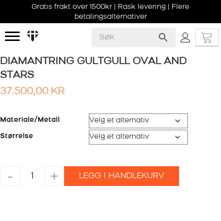
Gratis frakt over 1500kr | Rask levering | Flere
betalingsalternativer
DIAMANTRING GULTGULL OVAL AND
STARS
37.500,00
KR
Materiale/Metall
Størrelse
DIAMANTRING
-
+
LEGG I HANDLEKURV
GULTGULL
OVAL
AND
STARS
antall