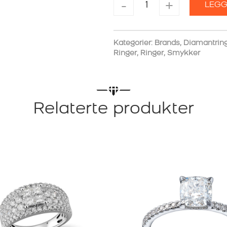
-
+
LEGG
HELLMAN
HVITTGULL
antall
Kategorier:
Brands
,
Diamantrin
Ringer
,
Ringer
,
Smykker
Relaterte produkter