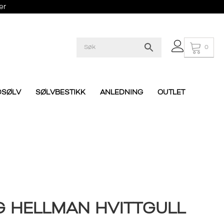
er
0
DSØLV
SØLVBESTIKK
ANLEDNING
OUTLET
G HELLMAN HVITTGULL