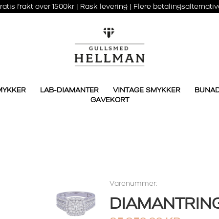
ratis frakt over 1500kr | Rask levering | Flere betalingsalternativ
MYKKER
LAB-DIAMANTER
VINTAGE SMYKKER
BUNA
GAVEKORT
Varenummer:
DIAMANTRIN