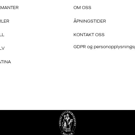
AMANTER
OM OSS
RLER
ÅPNINGSTIDER
LL
KONTAKT OSS
GDPR og personopplysnings
LV
ATINA