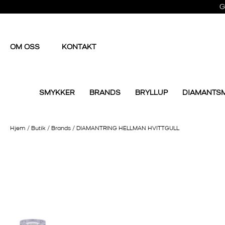
G
OM OSS
KONTAKT
SMYKKER
BRANDS
BRYLLUP
DIAMANTS
Hjem
/
Butik
/
Brands
/
DIAMANTRING HELLMAN HVITTGULL