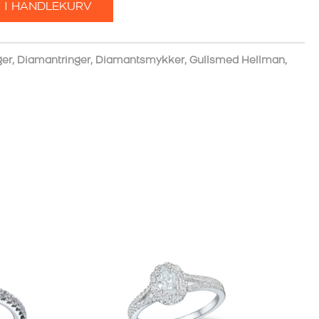
 I HANDLEKURV
ger
,
Diamantringer
,
Diamantsmykker
,
Gullsmed Hellman
,