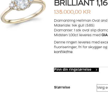
BRILLIANT 1,
135.000,00
KR
Diamantring Hellman Oval and b
Materiale: 14k gull (585)
Diamanter: 1 stk oval slip diaman
Midsten 1,00ct leveres med
GIA 
Denne ringen leveres med excell
fluoriseringer, fri for skygger o
konfliktfrie
.
Finn din ringstørrelse
Størrelse