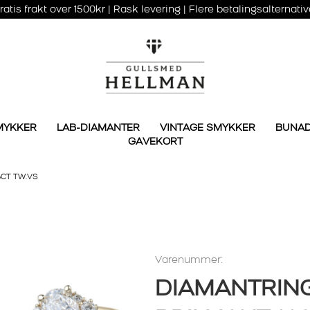
ratis frakt over 1500kr | Rask levering | Flere betalingsalternativ
MYKKER
LAB-DIAMANTER
VINTAGE SMYKKER
BUNA
GAVEKORT
6CT TW.VS
Varenummer:
DIAMANTRIN