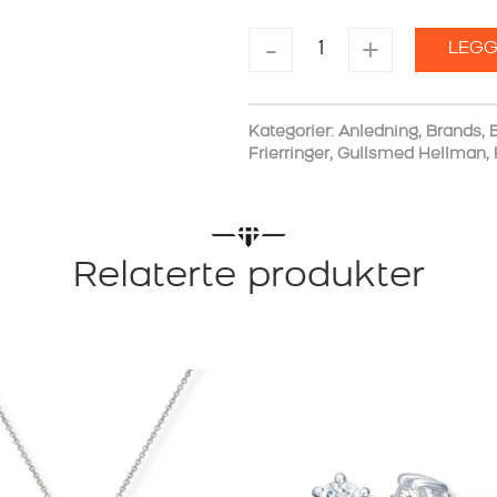
DIAMANTRING
-
+
LEGG
HELLMAN
OVAL
AND
BRILLIANT
Kategorier:
Anledning
,
Brands
,
B
1,16CT
Frierringer
,
Gullsmed Hellman
,
TW.VS
antall
Relaterte produkter