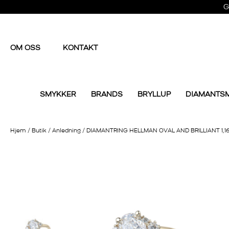
G
OM OSS
KONTAKT
SMYKKER
BRANDS
BRYLLUP
DIAMANTS
Hjem
/
Butik
/
Anledning
/
DIAMANTRING HELLMAN OVAL AND BRILLIANT 1,1