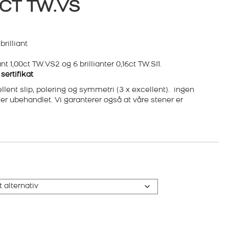
16CT TW.VS
rilliant
t 1,00ct TW.VS2 og 6 brillianter 0,16ct TW.SI1.
sertifikat
ent slip, polering og symmetri (3 x excellent). ingen
g er ubehandlet. Vi garanterer også at våre stener er