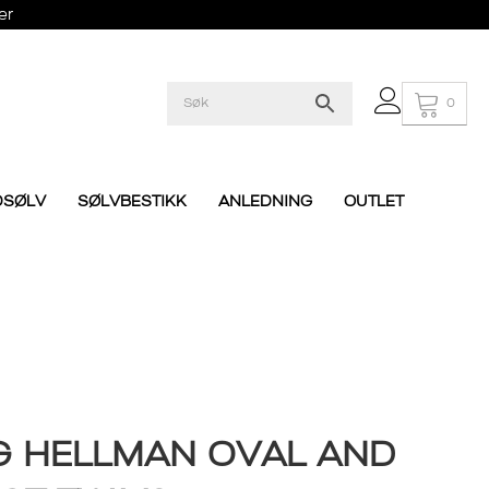
er
0
DSØLV
SØLVBESTIKK
ANLEDNING
OUTLET
G HELLMAN OVAL AND