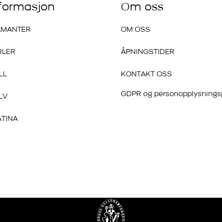
nformasjon
Om oss
AMANTER
OM OSS
RLER
ÅPNINGSTIDER
LL
KONTAKT OSS
GDPR og personopplysnings
LV
ATINA