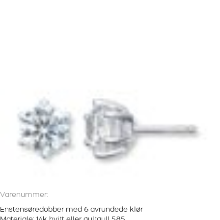
Varenummer:
Enstensøredobber med 6 avrundede klør
Materiale: 14k hvitt eller gultgull 585