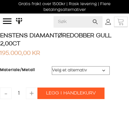
Gratis frakt over 1500kr | Rask levering | Flere
betalingsalternativer
ENSTENS DIAMANTØREDOBBER GULL
2,00CT
195.000,00
KR
Materiale/Metall
ENSTENS
-
+
LEGG I HANDLEKURV
DIAMANTØREDOBBER
GULL
2,00CT
antall