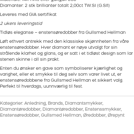
Diamanter: 2 stk brillianter totalt 2,00ct TW.SI (G.SI1)
Leveres med GIA sertifikat
2 ukers leveringstid
Tidløs eleganse – enstensøredobber fra Gullsmed Hellman
Løft ethvert antrekk med den klassiske skjønnheten fra våre
enstensøredobber. Hver diamant er nøye utvalgt for sin
strålende klarhet og glans, og er satt i et tidløst design som lar
stenen skinne i all sin prakt.
Enten du ønsker en gave som symboliserer kjærlighet og
varighet, eller et smykke til deg selv som varer livet ut, er
enstensøredobbene fra Gullsmed Hellman et sikkert valg.
Perfekt til hverdags, uunnværlig til fest.
Kategorier:
Anledning
,
Brands
,
Diamantsmykker
,
Diamantøredobber
,
Diamantøredobber
,
Enstenssmykker
,
Enstensøredobber
,
Gullsmed Hellman
,
Øredobber
,
Ørepynt