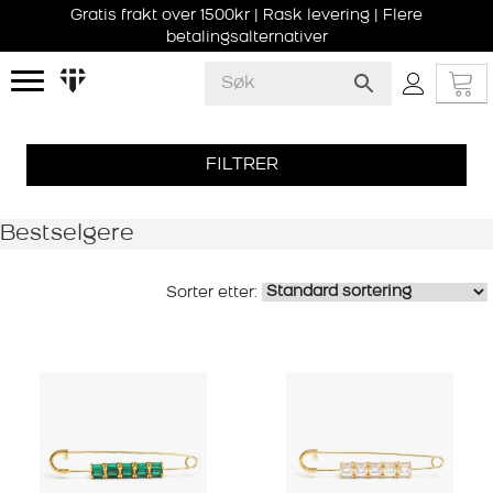
Gratis frakt over 1500kr | Rask levering | Flere
betalingsalternativer
FILTRER
Bestselgere