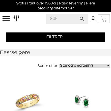
Gratis frakt over 1500kr | Rask levering | Flere
betalingsalternativer
FILTRER
Bestselgere