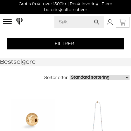
Gratis frakt over 1500kr | Rask levering | Flere
betalingsalternativer
FILTRER
Bestselgere