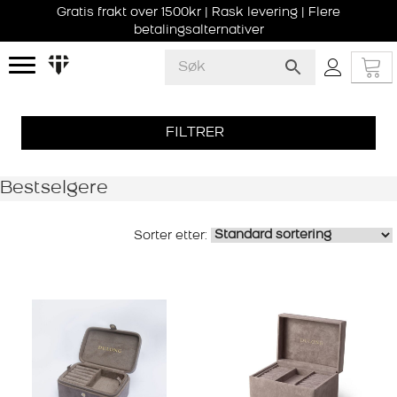
Gratis frakt over 1500kr | Rask levering | Flere
betalingsalternativer
FILTRER
Bestselgere