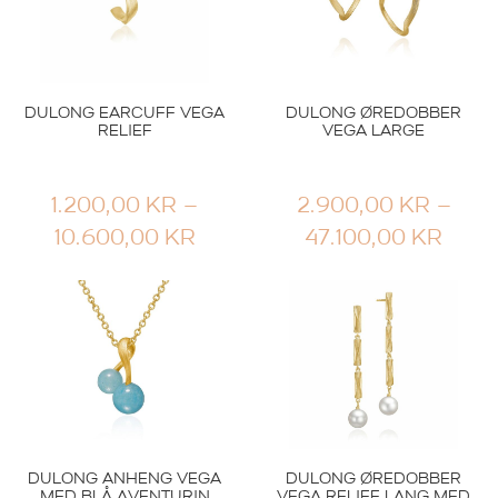
DULONG EARCUFF VEGA
DULONG ØREDOBBER
RELIEF
VEGA LARGE
1.200,00
KR
–
2.900,00
KR
–
PRISOMRÅDE:
PRI
10.600,00
KR
47.100,00
KR
1.200,00 KR
2.90
TIL
TIL
10.600,00 KR
47.1
DULONG ANHENG VEGA
DULONG ØREDOBBER
MED BLÅ AVENTURIN
VEGA RELIEF LANG MED