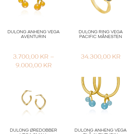
DULONG ANHENG VEGA
DULONG RING VEGA
AVENTURIN
PACIFIC MÅNESTEN
3.700,00
KR
–
34.300,00
KR
PRISOMRÅDE:
9.000,00
KR
3.700,00 KR
TIL
9.000,00 KR
DULONG ØREDOBBER
DULONG ANHENG VEGA