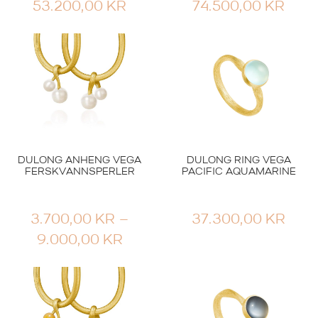
53.200,00
KR
74.500,00
KR
DULONG ANHENG VEGA
DULONG RING VEGA
FERSKVANNSPERLER
PACIFIC AQUAMARINE
3.700,00
KR
–
37.300,00
KR
PRISOMRÅDE:
9.000,00
KR
3.700,00 KR
TIL
9.000,00 KR