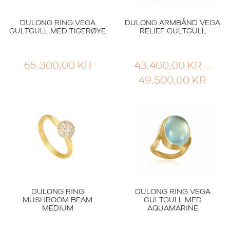
DULONG RING VEGA
DULONG ARMBÅND VEGA
GULTGULL MED TIGERØYE
RELIEF GULTGULL
65.300,00
KR
43.400,00
KR
–
PRI
49.500,00
KR
43.4
TIL
49.5
DULONG RING
DULONG RING VEGA
MUSHROOM BEAM
GULTGULL MED
MEDIUM
AQUAMARINE