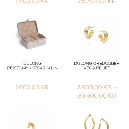
1.900,00
KR
26.700,00
KR
DULONG
DULONG ØREDOBBER
REISESMYKKESKRIN LIN
VEGA RELIEF
1.000,00
KR
2.900,00
KR
–
PRI
33.400,00
KR
2.90
TIL
33.4