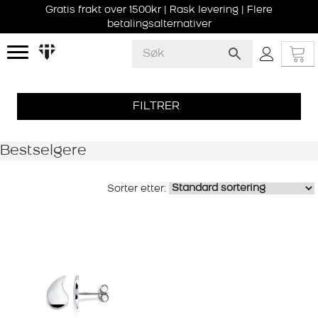
Gratis frakt over 1500kr | Rask levering | Flere
betalingsalternativer
FILTRER
Bestselgere