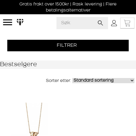
Gratis frakt over 1500kr | Rask levering | Flere
betalingsalternativer
FILTRER
Bestselgere