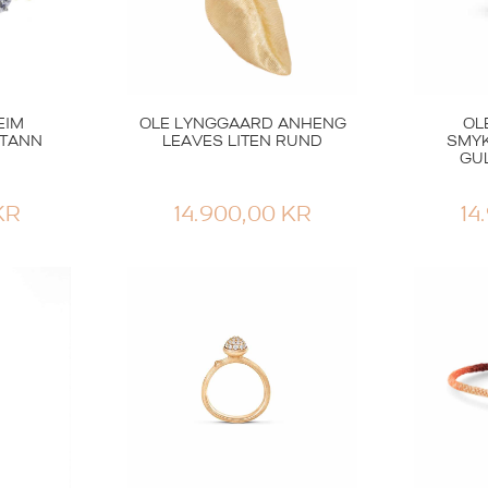
EIM
OLE LYNGGAARD ANHENG
OL
ITANN
LEAVES LITEN RUND
SMY
GU
KR
14.900,00
KR
14