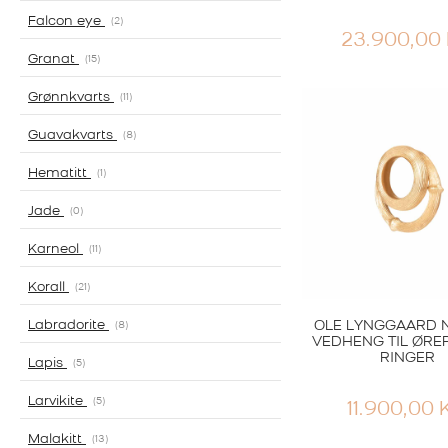
Falcon eye
2
23.900,00
Granat
15
Grønnkvarts
11
Guavakvarts
8
Hematitt
1
Jade
0
Karneol
11
Korall
21
OLE LYNGGAARD 
Labradorite
8
VEDHENG TIL ØRE
RINGER
Lapis
5
Larvikite
5
11.900,00
Malakitt
13