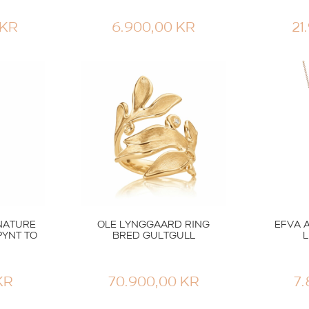
KR
6.900,00
KR
21
NATURE
OLE LYNGGAARD RING
EFVA 
PYNT TO
BRED GULTGULL
L
KR
70.900,00
KR
7