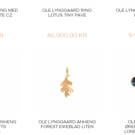
ING MED
OLE LYNGGAARD RING
OLE LY
TE CZ
LOTUS TINY PAVE
R
46.900,00
KR
9
ANHENG
OLE LYNGGAARD ANHENG
OL
UTS
FOREST EIKEBLAD LITEN
ØRE
E
LON