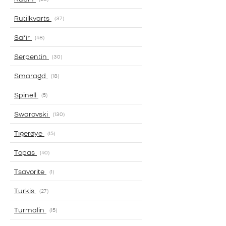
Rutilkvarts
37
Safir
48
Serpentin
30
Smaragd
18
Spinell
5
Swarovski
130
Tigerøye
15
Topas
40
Tsavorite
1
Turkis
27
Turmalin
15