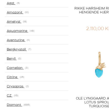
Agat
5
RIKKE HARSHEIM R
HENGENDE HJER
Amazonit
10
Ametyst
18
2.110,00
K
Aquamarine
48
Aventurine
11
Bergkrystall
7
Beryll
0
Carnelian
3
Citrine
25
Crysopras
2
CZ
115
OLE LYNGGAARD 
LOTUS SPRO
Diamant
685
TURQUOIS