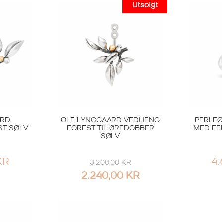
ARD
OLE LYNGGAARD VEDHENG
PERLEØ
ST SØLV
FOREST TIL ØREDOBBER
MED FE
SØLV
KR
4
3.200,00
KR
OPPRINNELIG
NÅVÆRENDE
2.240,00
KR
PRIS
PRIS
VAR:
ER:
3.200,00 KR.
2.240,00 KR.