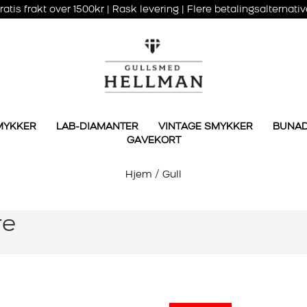
ratis frakt over 1500kr | Rask levering | Flere betalingsalternativ
MYKKER
LAB-DIAMANTER
VINTAGE SMYKKER
BUNA
GAVEKORT
Hjem
/
Gull
re