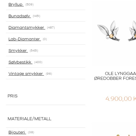
Bryllup
509
Bunadsølv
1451
Diamantsmykker
487
Lab-Diamanter
0
Smykker
5451
Sølvbestikk
400
OLE LYNGGA
Vintage smykker
96
ØREDOBBER FORE
PRIS
4.900,00
MATERIALE/METALL
Bijouteri
38