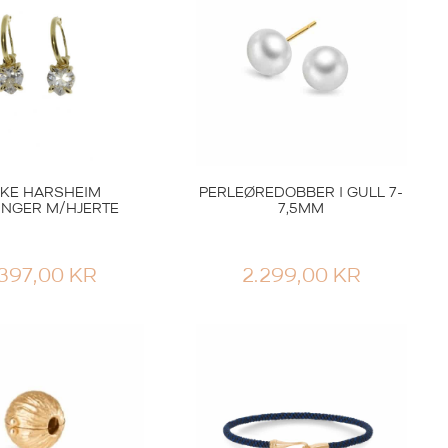
KKE HARSHEIM
PERLEØREDOBBER I GULL 7-
INGER M/HJERTE
7,5MM
.397,00
KR
2.299,00
KR