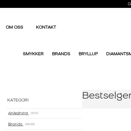
G
OM OSS
KONTAKT
SMYKKER
BRANDS
BRYLLUP
DIAMANTS
Bestselge
KATEGORI
Anledning
1013
Brands
6935