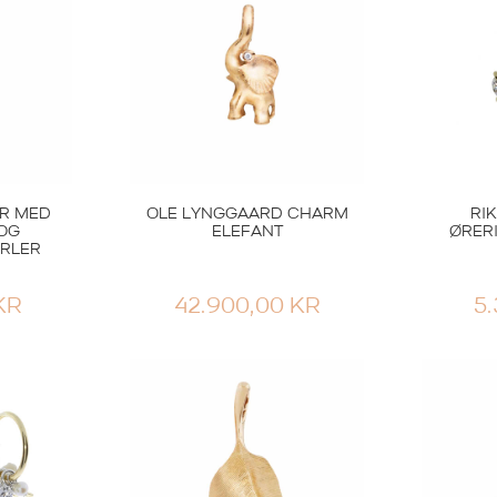
R MED
OLE LYNGGAARD CHARM
RI
 OG
ELEFANT
ØRER
RLER
KR
42.900,00
KR
5