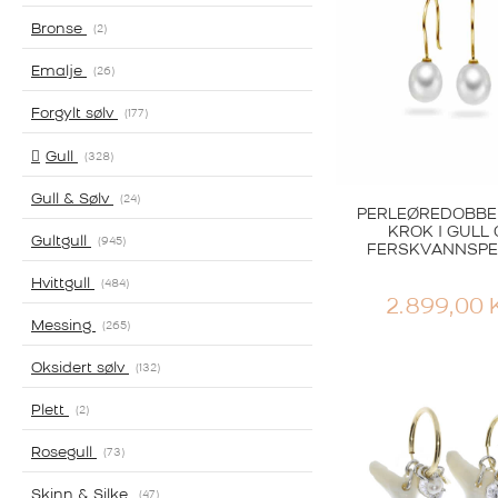
Bronse
2
Emalje
26
Forgylt sølv
177
Gull
328
Gull & Sølv
24
PERLEØREDOBBE
KROK I GULL
Gultgull
945
FERSKVANNSPE
Hvittgull
484
2.899,00
Messing
265
Oksidert sølv
132
Plett
2
Rosegull
73
Skinn & Silke
47