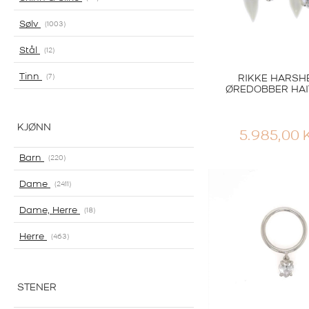
Sølv
1003
Stål
12
Tinn
7
RIKKE HARSH
ØREDOBBER HA
KJØNN
5.985,00
Barn
220
Dame
2411
Dame, Herre
18
Herre
463
STENER