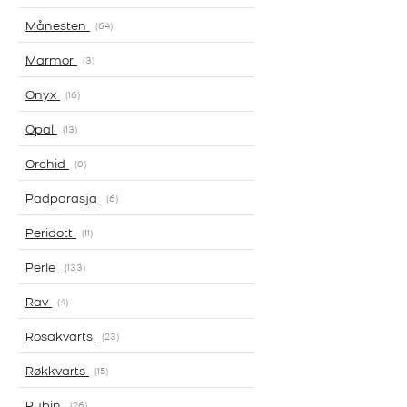
Månesten
64
Marmor
3
Onyx
16
Opal
13
Orchid
0
Padparasja
6
Peridott
11
Perle
133
Rav
4
Rosakvarts
23
Røkkvarts
15
Rubin
26