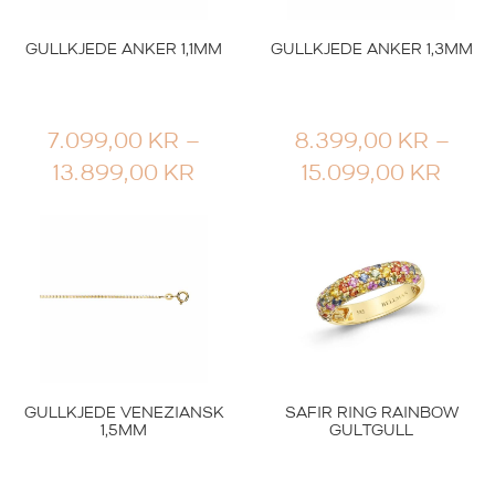
GULLKJEDE ANKER 1,1MM
GULLKJEDE ANKER 1,3MM
7.099,00
KR
–
8.399,00
KR
–
PRISOMRÅDE:
PRI
13.899,00
KR
15.099,00
KR
7.099,00 KR
8.39
TIL
TIL
13.899,00 KR
15.0
GULLKJEDE VENEZIANSK
SAFIR RING RAINBOW
1,5MM
GULTGULL