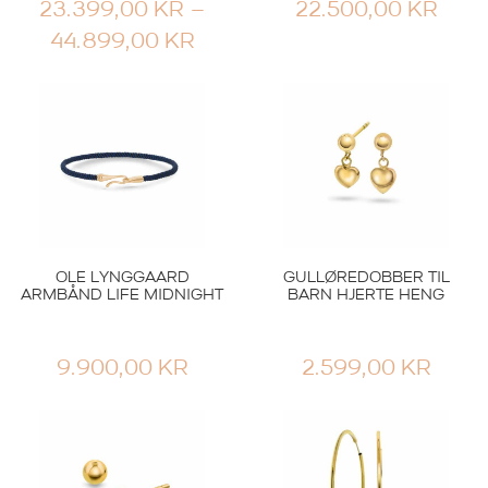
23.399,00
KR
–
22.500,00
KR
PRISOMRÅDE:
44.899,00
KR
23.399,00 KR
TIL
44.899,00 KR
OLE LYNGGAARD
GULLØREDOBBER TIL
ARMBÅND LIFE MIDNIGHT
BARN HJERTE HENG
9.900,00
KR
2.599,00
KR