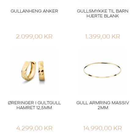
9.990,00
KR
17.990,00
KR
GULLANHENG ANKER
GULLSMYKKE TIL BARN
HJERTE BLANK
2.099,00
KR
1.399,00
KR
Smykker
ØRERINGER I GULTGULL
GULL ARMRING MASSIV
Smykker
GIFTERING HELLMAN
HAMRET 12,5MM
2MM
GIFTERING HELLMAN
GULTGULL 3MM
GULTGULL 4MM
REKTANGULÆR
MØNSTRET
INNVENDIG BUET
4.299,00
KR
14.990,00
KR
10.490,00
KR
12.990,00
KR