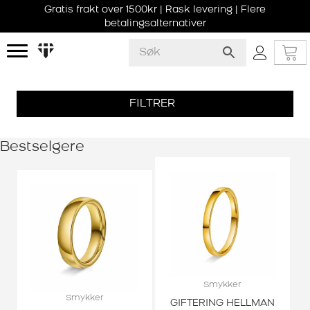
Gratis frakt over 1500kr | Rask levering | Flere
betalingsalternativer
FILTRER
Bestselgere
Smykker
Smykker
GIFTERING HELLMAN