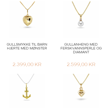
SPISSOVAL
INNVENDIG BUET
10.490,00
KR
8.490,00
KR
GULLSMYKKE TIL BARN
GULLANHENG MED
HJERTE MED MØNSTER
FERSKVANNSPERLE OG
DIAMANT
2.399,00
KR
2.599,00
KR
Smykker
Smykker
GIFTERING HELLMAN
GULTGULL 3MM LETT
GIFTERING HELLMAN
BUET INVENDIG OG
GULTGULL 4MM
UTVENDIG
SPISSOVAL