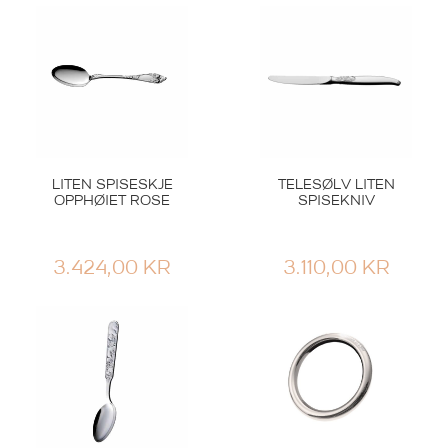
3.424,00
KR
3.110,00
KR
LITEN SPISESKJE
TELESØLV LITEN
OPPHØIET ROSE
SPISEKNIV
3.424,00
KR
3.110,00
KR
Th Marthinsen
Th Marthinsen
BARNERANGLE
SØLVSKJE BJØRN
BITERING I SØLV
REV HARE
9.257,00
KR
3.120,00
KR