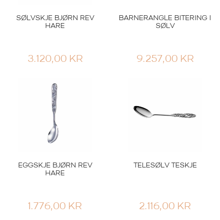
SØLVSKJE BJØRN REV
BARNERANGLE BITERING I
HARE
SØLV
3.120,00
KR
9.257,00
KR
Th Marthinsen
Th Marthinsen
TELESØLV LITEN
EGGSKJE BJØRN REV
KAKEGAFFEL
HARE
EGGSKJE BJØRN REV
TELESØLV TESKJE
HARE
2.913,00
KR
1.776,00
KR
1.776,00
KR
2.116,00
KR