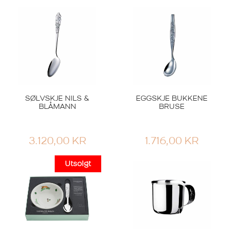
SØLVSKJE NILS &
EGGSKJE BUKKENE
BLÅMANN
BRUSE
3.120,00
KR
1.716,00
KR