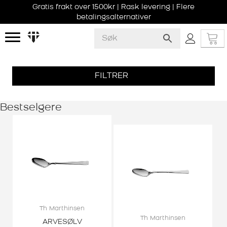
Gratis frakt over 1500kr | Rask levering | Flere
betalingsalternativer
FILTRER
Bestselgere
Th Marthinsen
Th Marthinsen
ARVESØLV