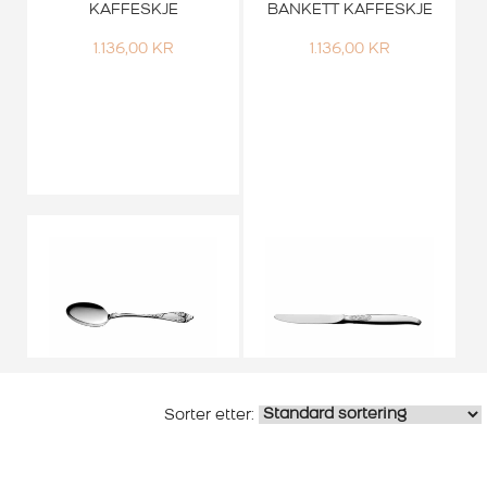
KAFFESKJE
BANKETT KAFFESKJE
1.136,00
KR
1.136,00
KR
Th Marthinsen
Th Marthinsen
LITEN SPISESKJE
TELESØLV LITEN
OPPHØIET ROSE
SPISEKNIV