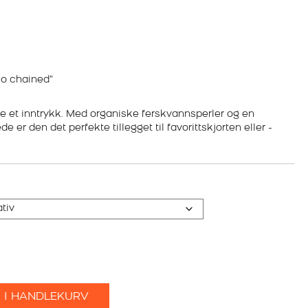
io chained”
re et inntrykk. Med organiske ferskvannsperler og en
 er den det perfekte tillegget til favorittskjorten eller -
 I HANDLEKURV