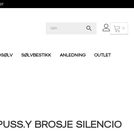
er
0
DSØLV
SØLVBESTIKK
ANLEDNING
OUTLET
USS.Y BROSJE SILENCIO