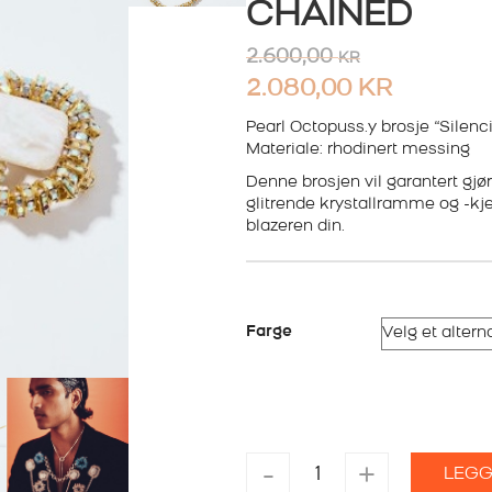
CHAINED
2.600,00
KR
2.080,00
KR
Pearl Octopuss.y brosje “Silenc
Materiale: rhodinert messing
Denne brosjen vil garantert gjø
glitrende krystallramme og -kjede
blazeren din.
Farge
PEARL
-
+
LEGG
OCTOPUSS.Y