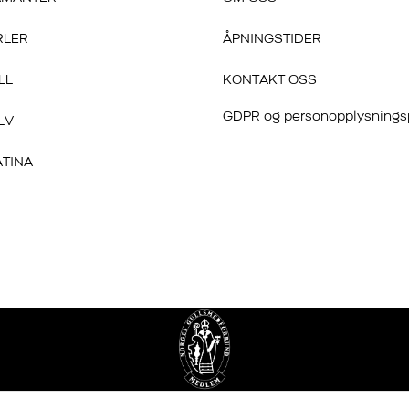
RLER
ÅPNINGSTIDER
LL
KONTAKT OSS
GDPR og personopplysnings
LV
ATINA