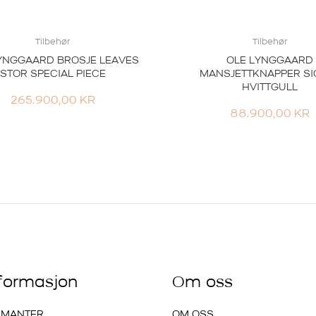
Tilbehør
Tilbehør
YNGGAARD BROSJE LEAVES
OLE LYNGGAARD
STOR SPECIAL PIECE
MANSJETTKNAPPER SI
HVITTGULL
265.900,00
KR
88.900,00
KR
nformasjon
Om oss
AMANTER
OM OSS