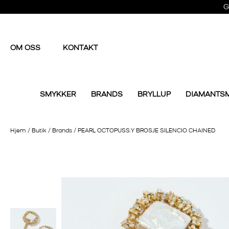
G
OM OSS
KONTAKT
SMYKKER
BRANDS
BRYLLUP
DIAMANTS
Hjem
/
Butik
/
Brands
/
PEARL OCTOPUSS.Y BROSJE SILENCIO CHAINED