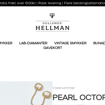
ratis frakt over 1500kr | Rask levering | Flere betalingsalternativ
MYKKER
LAB-DIAMANTER
VINTAGE SMYKKER
BUNA
GAVEKORT
Varenummer:
PEARL OCTOP