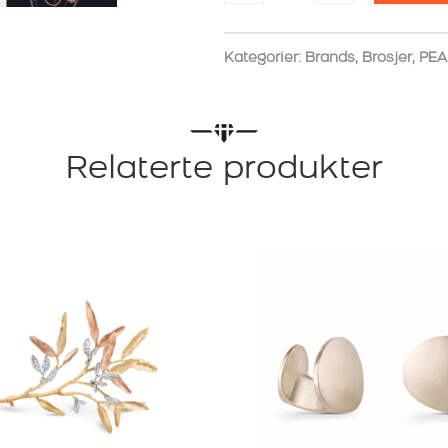
BROSJE
SILENCIO
CHAINED
Kategorier:
Brands
,
Brosjer
,
PEA
antall
Relaterte produkter