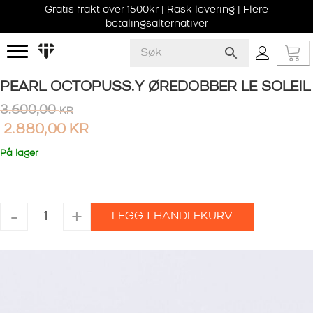
Gratis frakt over 1500kr | Rask levering | Flere
betalingsalternativer
PEARL OCTOPUSS.Y ØREDOBBER LE SOLEIL
3.600,00
KR
2.880,00
KR
På lager
PEARL
-
+
LEGG I HANDLEKURV
OCTOPUSS.Y
ØREDOBBER
LE
SOLEIL
antall