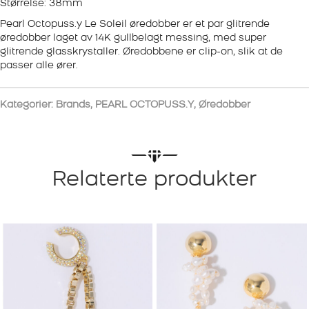
Størrelse: 38mm
Pearl Octopuss.y Le Soleil øredobber er et par glitrende
øredobber laget av 14K gullbelagt messing, med super
glitrende glasskrystaller. Øredobbene er clip-on, slik at de
passer alle ører.
Kategorier:
Brands
,
PEARL OCTOPUSS.Y
,
Øredobber
Relaterte produkter