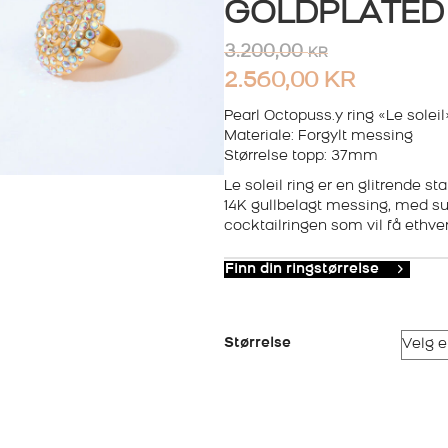
GOLDPLATED
3.200,00
KR
2.560,00
KR
Pearl Octopuss.y ring «Le soleil
Materiale: Forgylt messing
Størrelse topp: 37mm
Le soleil ring er en glitrende s
14K gullbelagt messing, med sup
cocktailringen som vil få ethver
Finn din ringstørrelse
Størrelse