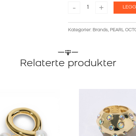
PEARL
-
+
LEGG
OCTOPUSS.Y
RING
LE
SOLEIL
Kategorier:
Brands
,
PEARL OCT
GOLDPLATED
antall
Relaterte produkter