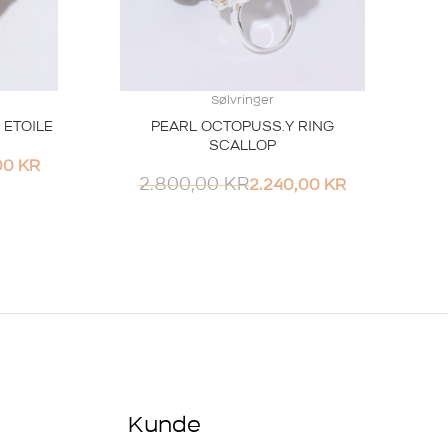
Sølvringer
 ETOILE
PEARL OCTOPUSS.Y RING
SCALLOP
00
KR
2.800,00
KR
2.240,00
KR
Kunde