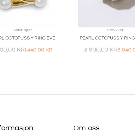
Sølvringer
Smykker
RL OCTOPUSS.Y RING EVE
PEARL OCTOPUSS.Y RING
800,00
KR
3.800,00
KR
1.440,00
KR
3.040,
nformasjon
Om oss