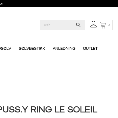
er
0
DSØLV
SØLVBESTIKK
ANLEDNING
OUTLET
USS.Y RING LE SOLEIL