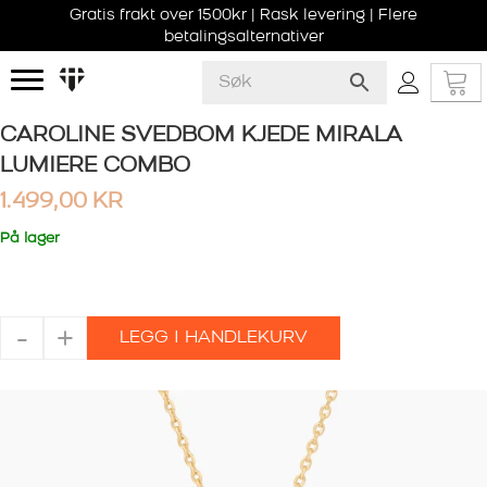
Gratis frakt over 1500kr | Rask levering | Flere
betalingsalternativer
CAROLINE SVEDBOM KJEDE MIRALA
LUMIERE COMBO
1.499,00
KR
På lager
CAROLINE
-
+
LEGG I HANDLEKURV
SVEDBOM
KJEDE
MIRALA
LUMIERE
COMBO
antall