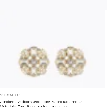
Varenummer:
Caroline Svedbom øredobber «Diora statement»
Materiale: Forgylt og rhodinert messing