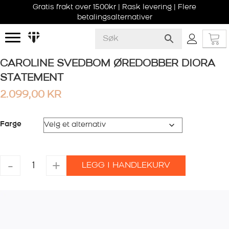
Gratis frakt over 1500kr | Rask levering | Flere
betalingsalternativer
CAROLINE SVEDBOM ØREDOBBER DIORA
STATEMENT
2.099,00
KR
Farge
CAROLINE
-
+
LEGG I HANDLEKURV
SVEDBOM
ØREDOBBER
DIORA
STATEMENT
antall