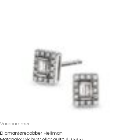
Varenummer:
Diamantøredobber Hellman
Materiale: 14k hvitt eller gultgull (585)