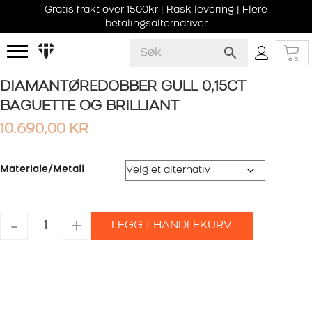
Gratis frakt over 1500kr | Rask levering | Flere
betalingsalternativer
DIAMANTØREDOBBER GULL 0,15CT
BAGUETTE OG BRILLIANT
10.690,00
KR
Materiale/Metall
DIAMANTØREDOBBER
-
+
LEGG I HANDLEKURV
GULL
0,15CT
BAGUETTE
OG
BRILLIANT
antall