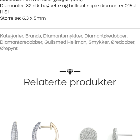
Diamanter: 32 stk baguette og brilliant slipte diamanter 0,15ct
H.SI
Størrelse: 6,3 x 5mm
Kategorier:
Brands
,
Diamantsmykker
,
Diamantøredobber
,
Diamantøredobber
,
Gullsmed Hellman
,
Smykker
,
Øredobber
,
Ørepynt
Relaterte produkter