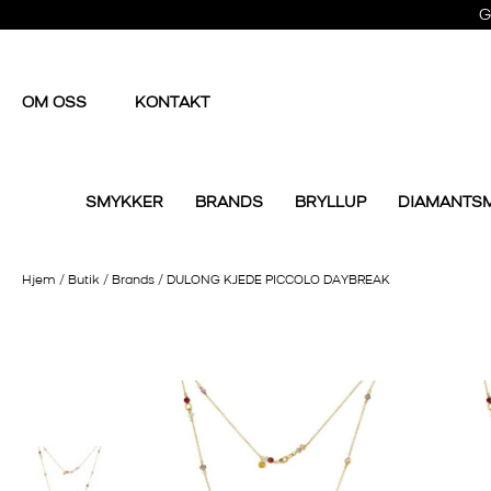
G
OM OSS
KONTAKT
SMYKKER
BRANDS
BRYLLUP
DIAMANTS
Hjem
/
Butik
/
Brands
/
DULONG KJEDE PICCOLO DAYBREAK