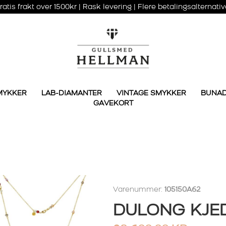
ratis frakt over 1500kr | Rask levering | Flere betalingsalternativ
MYKKER
LAB-DIAMANTER
VINTAGE SMYKKER
BUNA
GAVEKORT
Varenummer:
105150A62
DULONG KJE