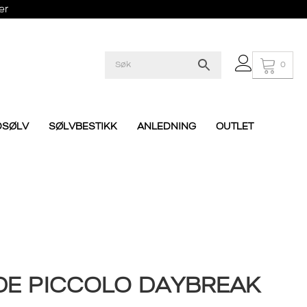
er
0
DSØLV
SØLVBESTIKK
ANLEDNING
OUTLET
DE PICCOLO DAYBREAK