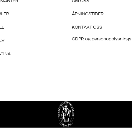
AMANTER
OM OSS
RLER
ÅPNINGSTIDER
LL
KONTAKT OSS
GDPR og personopplysnings
LV
ATINA