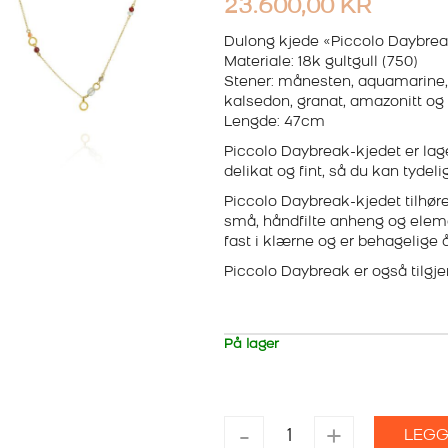
23.600,00
KR
Dulong kjede «Piccolo Daybre
Materiale: 18k gultgull (750)
Stener: månesten, aquamarine, st
kalsedon, granat, amazonitt og
Lengde: 47cm
Piccolo Daybreak-kjedet er lag
delikat og fint, så du kan tyde
Piccolo Daybreak-kjedet tilhør
små, håndfilte anheng og eleme
fast i klærne og er behagelige 
Piccolo Daybreak er også tilg
På lager
DULONG
-
+
LEGG
KJEDE