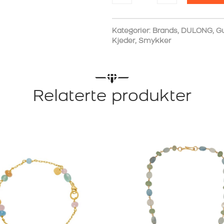
PICCOLO
DAYBREAK
antall
Kategorier:
Brands
,
DULONG
,
G
Kjeder
,
Smykker
Relaterte produkter