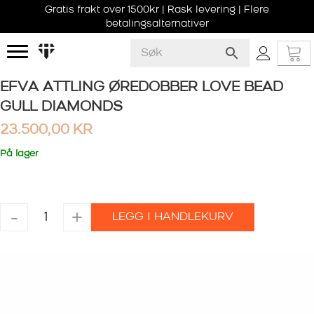
Gratis frakt over 1500kr | Rask levering | Flere
betalingsalternativer
EFVA ATTLING ØREDOBBER LOVE BEAD
GULL DIAMONDS
23.500,00
KR
På lager
EFVA
-
+
LEGG I HANDLEKURV
ATTLING
ØREDOBBER
LOVE
BEAD
GULL
DIAMONDS
antall