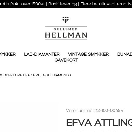
ratis frakt over 1500kr | Rask levering | Flere betalingsalternativ
MYKKER
LAB-DIAMANTER
VINTAGE SMYKKER
BUNA
GAVEKORT
DOBBER LOVE BEAD HVITTGULL DIAMONDS
Varenummer:
12-102-00454
EFVA ATTLIN