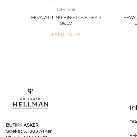
Sølvringer
EFVA ATTLING RING LOVE BEAD
EFVA 
SØLV
1.650,00
KR
I
DI
BUTIKK ASKER
Strøket 5, 1383 Asker
PE