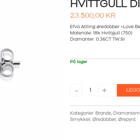
HVITTGULL 
23.500,00
KR
Efva Attling øredobber «Love B
Materiale: 18k Hvittgull (750)
Diamanter: 0.36CT TW.SI
På lager
EFVA
-
+
LEGG
ATTLING
ØREDOBBER
LOVE
BEAD
Kategorier:
Brands
,
Diamantsm
HVITTGULL
Smykker
,
Øredobber
,
Ørepynt
DIAMONDS
antall