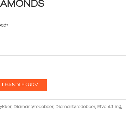
DIAMONDS
ead»
 I HANDLEKURV
ykker
,
Diamantøredobber
,
Diamantøredobber
,
Efva Attling
,