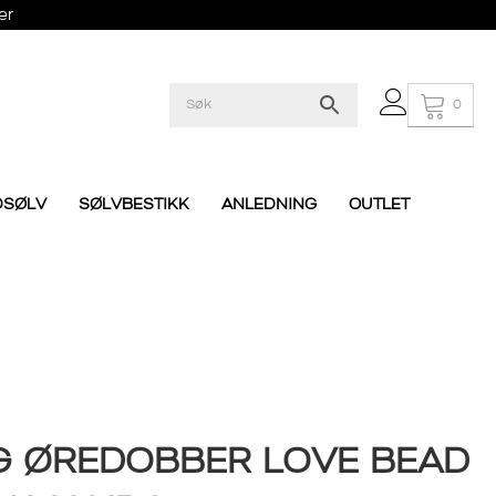
er
0
DSØLV
SØLVBESTIKK
ANLEDNING
OUTLET
G ØREDOBBER LOVE BEAD