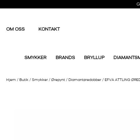
G
OM OSS
KONTAKT
SMYKKER
BRANDS
BRYLLUP
DIAMANTS
Hjem
/
Butik
/
Smykker
/
Ørepynt
/
Diamantøredobber
/
EFVA ATTLING ØRE