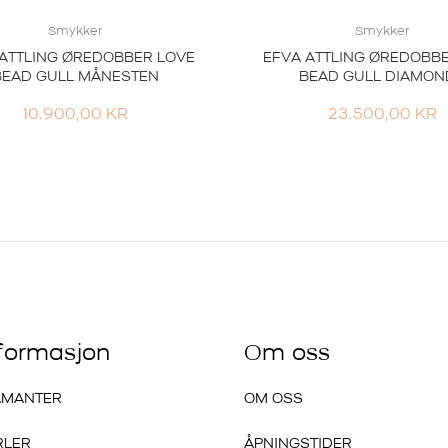
Smykker
Smykker
ATTLING ØREDOBBER LOVE
EFVA ATTLING ØREDOBB
BEAD GULL MÅNESTEN
BEAD GULL DIAMON
10.900,00
KR
23.500,00
KR
nformasjon
Om oss
AMANTER
OM OSS
RLER
ÅPNINGSTIDER