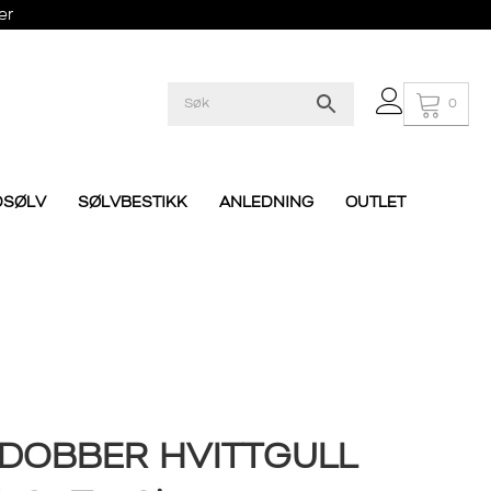
er
0
DSØLV
SØLVBESTIKK
ANLEDNING
OUTLET
DOBBER HVITTGULL