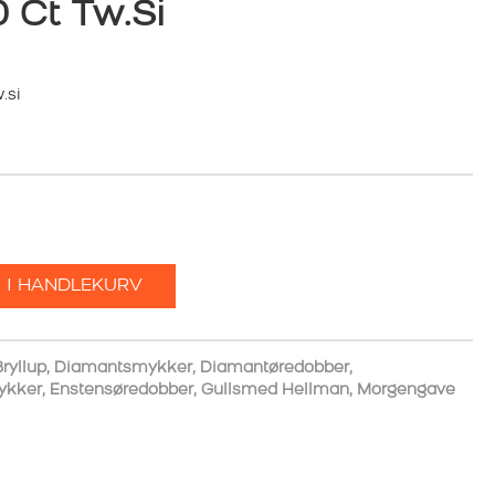
 Ct Tw.si
.si
 I HANDLEKURV
ryllup
,
Diamantsmykker
,
Diamantøredobber
,
ykker
,
Enstensøredobber
,
Gullsmed Hellman
,
Morgengave