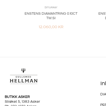
Smykker
ENSTENS DIAMANTRING 0.10CT
ENS
TW.SI
12.060,00
KR
I
DI
BUTIKK ASKER
Strøket 5, 1383 Asker
PE