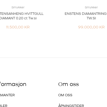
Smykker
Smykker
TENSANHENG HVITTGULL
ENSTENS DIAMANTRING 
DIAMANT 0.20 ct Tw.si
TW.SI
11.500,00
KR
99.000,00
KR
nformasjon
Om oss
AMANTER
OM OSS
RLER
ÅPNINGSTIDER