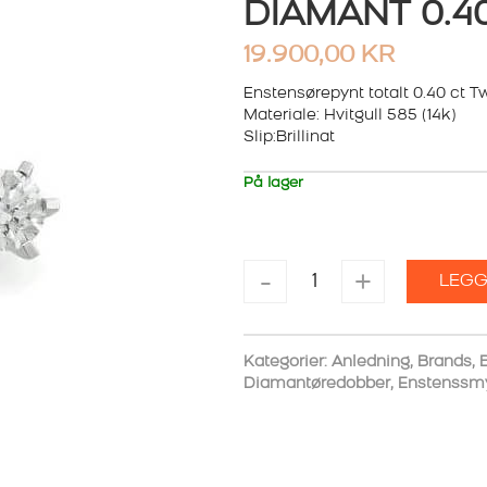
DIAMANT 0.40
19.900,00
KR
Enstensørepynt totalt 0.40 ct Tw
Materiale: Hvitgull 585 (14k)
Slip:Brillinat
På lager
ENSTENSØREDOBBER
-
+
LEGG
HVITTGULL
DIAMANT
0.40
ct
Kategorier:
Anledning
,
Brands
,
B
Tw.si
Diamantøredobber
,
Enstenssm
antall