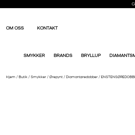
G
OM OSS
KONTAKT
SMYKKER
BRANDS
BRYLLUP
DIAMANTS
Hjem
/
Butik
/
Smykker
/
Ørepynt
/
Diamantøredobber
/
ENSTENSØREDOBBER 