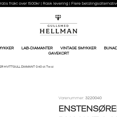
ratis frakt over 1500kr | Rask levering | Flere betalingsalternativ
MYKKER
LAB-DIAMANTER
VINTAGE SMYKKER
BUNA
GAVEKORT
HVITTGULL DIAMANT 0.40 ct Tw.si
Varenummer:
3220040
ENSTENSØRE