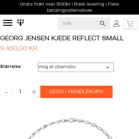
Gratis frakt over 1500kr | Rask levering | Flere
betalingsalternativer
GEORG JENSEN KJEDE REFLECT SMALL
9.400,00
KR
Størrelse
GEORG
-
+
LEGG I HANDLEKURV
JENSEN
KJEDE
REFLECT
SMALL
antall