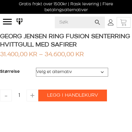
Gratis frakt over 1500kr | Rask levering | Flere
betalingsalternativer
GEORG JENSEN RING FUSION SENTERRING
HVITTGULL MED SAFIRER
PRISOMRÅDE:
31.400,00
KR
–
34.600,00
KR
31.400,00 KR
TIL
Størrelse
34.600,00 KR
GEORG
-
+
LEGG I HANDLEKURV
JENSEN
RING
FUSION
SENTERRING
HVITTGULL
MED