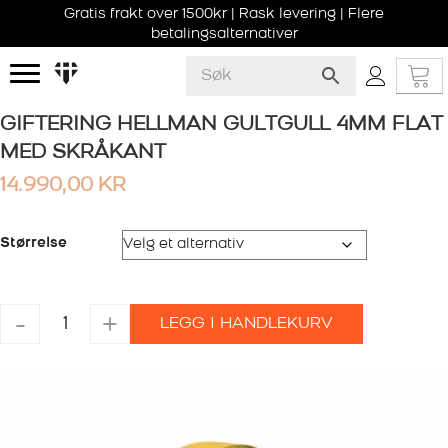
Gratis frakt over 1500kr | Rask levering | Flere
betalingsalternativer
GIFTERING HELLMAN GULTGULL 4MM FLAT
MED SKRÅKANT
14.990,00
KR
Størrelse
GIFTERING
-
+
LEGG I HANDLEKURV
HELLMAN
GULTGULL
4MM
FLAT
MED
SKRÅKANT