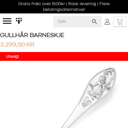
Gratis frakt over 1500kr | Rask levering | Flere
betalingsalternativer
GULLHÅR BARNESKJE
3.299,00
KR
Utsolgt