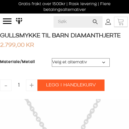
Gratis frakt over 1500kr | Rask levering | Flere
betalingsalternativer
GULLSMYKKE TIL BARN DIAMANTHJERTE
2.799,00
KR
Materiale/Metall
GULLSMYKKE
-
+
LEGG I HANDLEKURV
TIL
BARN
DIAMANTHJERTE
antall